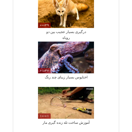
00:39
درگیری بسیار عجیب بین دو
روباه
01:37
اختاپوس بسیار زیبای چند رنگ
10:01
آموزش ساخت تله زنده گیری مار