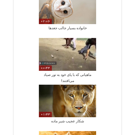
02:06
خانواده بسیار جالب جغدها
00:44
ماهیانی که با پای خود به‌ تور صیاد
می‌افتند!
01:43
شکار عجیب شیر ماده