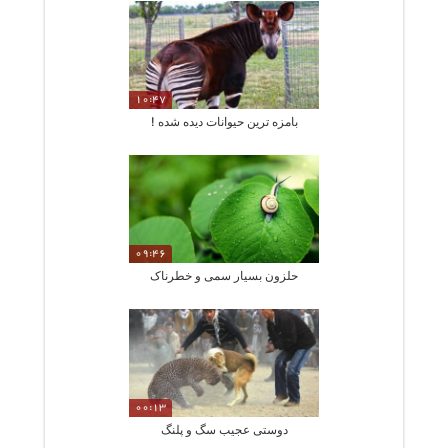
10:47
بامزه ترین حیوانات دیده شده !
09:46
حلزون بسیار سمی و خطرناک
00:13
دوستی عجیب سگ و پلنگ