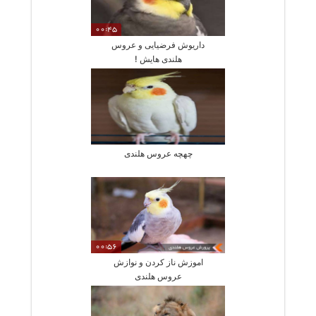
00:45
داریوش فرضیایی و عروس
هلندی هایش !
چهچه عروس هلندی
00:56
اموزش ناز کردن و نوازش
عروس هلندی