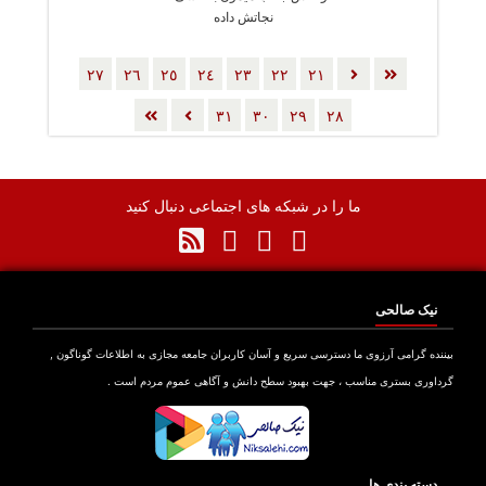
نجاتش داده
٢٧
٢٦
٢٥
٢٤
٢٣
٢٢
٢١
٣١
٣٠
٢٩
٢٨
ما را در شبکه های اجتماعی دنبال کنید
نیک صالحی
بیننده گرامی آرزوی ما دسترسی سریع و آسان کاربران جامعه مجازی به اطلاعات گوناگون ,
گرداوری بستری مناسب ، جهت بهبود سطح دانش و آگاهی عموم مردم است .
دسته بندی ها