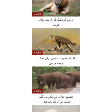
00:28
ترس گردشگران از شیرهای
غرنده
00:29
اقدام عجیب شاهین برای نجات
جوجه هایش
01:27
تشییع جنازه باورنکردنی گله
فیل‌ها برای یک بچه فیل!