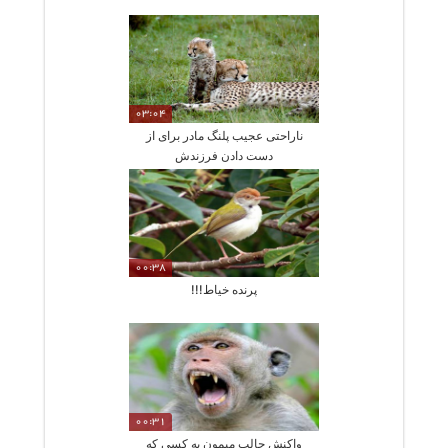
03:04
ناراحتی عجیب پلنگ مادر برای از
دست دادن فرزندش
00:38
پرنده خیاط!!!
00:31
واکنش جالب میمون به کسی که