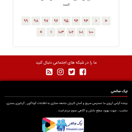
السد
٩٩
٩٨
٩٧
٩٦
٩٥
٩٤
٩٣
١٠٣
١٠٢
١٠١
١٠٠
ما را در شبکه های اجتماعی دنبال کنید
نیک صالحی
بیننده گرامی آرزوی ما دسترسی سریع و آسان کاربران جامعه مجازی به اطلاعات گوناگون , گرداوری بستری
مناسب ، جهت بهبود سطح دانش و آگاهی عموم مردم است .