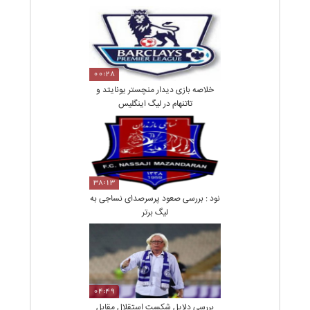
00:28
خلاصه بازی دیدار منچستر یونایتد و
تاتنهام در لیگ اینگلیس
38:13
نود : بررسی صعود پرسرصدای نساجی به
لیگ برتر
04:49
بررسی دلایل شکست استقلال مقابل