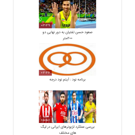
03:29
صعود حسن تفتیان به دور نهایی دو
200متر
02:26
برنامه نود : آیتم نود درجه
05:50
بررسی عملکرد لژیونرهای ایرانی در لیگ
های مختلف