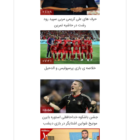
01:08
حرف های علی کریمی مربی سپید رود
رشت در حاشیه تمرین
07:21
خلاصه ی بازی پرسپولیس و الدحیل
05:55
جشن باشکوه خداحافظی استوره بایرن
مونیخ شواین اشتایگر در بازی دیشب