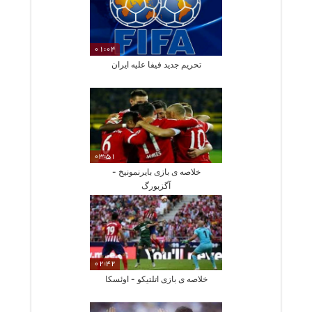
01:04
تحریم جدید فیفا علیه ایران
03:51
خلاصه ی بازی بایرنمونیخ -
آگزبورگ
02:42
خلاصه ی بازی اتلتیکو - اوئسکا