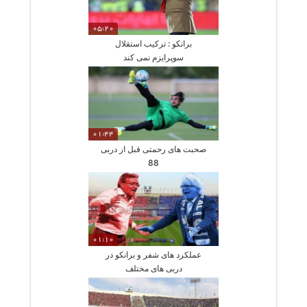
05:20
برانکو : ترکیب استقلال
سوپرایزم نمی کند
01:44
صحبت های رحمتی قبل از دربی
88
01:10
عملکرد های شفر و برانکو در
دربی های مختلف