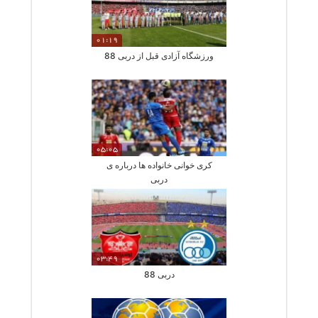
01:19
ورزشگاه آزادی قبل از دربی 88
05:05
کری خوانی خانواده ها درباره ی
دربی
03:49
دربی 88