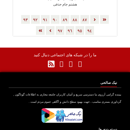
هشتم جام حذفی
٩٣
٩٢
٩١
٩٠
٨٩
٨٨
٨٧
٩٧
٩٦
٩٥
٩٤
ما را در شبکه های اجتماعی دنبال کنید
نیک صالحی
بیننده گرامی آرزوی ما دسترسی سریع و آسان کاربران جامعه مجازی به اطلاعات گوناگون ,
گرداوری بستری مناسب ، جهت بهبود سطح دانش و آگاهی عموم مردم است .
دسته بندی ها