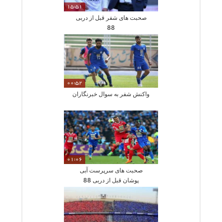
15:51
صحبت های شفر قبل از دربی
88
00:52
واکنش شفر به سوال خبرنگاران
01:06
صحبت های سرپرست آبی
پوشان قبل از دربی 88