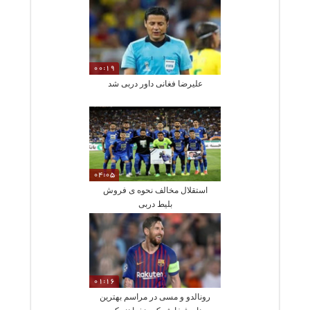
00:19
علیرضا فغانی داور دربی شد
04:05
استقلال مخالف نحوه ی فروش
بلیط دربی
01:16
رونالدو و مسی در مراسم بهترین