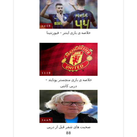
00:16
خلاصه ی بازی اینتر - فیورنتینا
11:16
خلاصه ی بازی منچستر یونایتد -
دربی کانتی
10:09
صحبت های شفر قبل از دربی
88