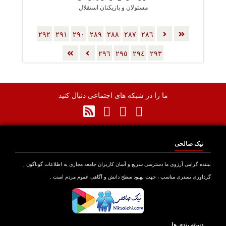
مسئولان و بازیکنان استقلال
٢٩٢
٢٩١
٢٩٠
٢٨٩
٢٨٨
٢٨٧
٢٨٦
٢٩٦
٢٩٥
٢٩٤
٢٩٣
ما را در شبکه های اجتماعی دنبال کنید
نیک صالحی
بیننده گرامی آرزوی ما دسترسی سریع و آسان کاربران جامعه مجازی به اطلاعات گوناگون ,
گرداوری بستری مناسب ، جهت بهبود سطح دانش و آگاهی عموم مردم است .
دسته بندی ها