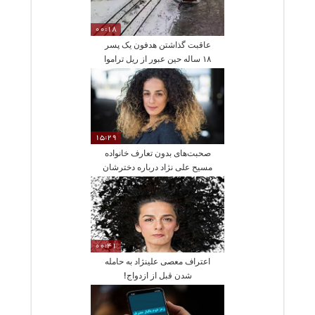
00:18
عاقبت گذاشتن هدفون یک پسر
۱۸ ساله حین عبور از ریل تراموا
15:29
صحبت‌های بدون تعارف خانواده
مسیح علی نژاد درباره دخترشان
00:41
اعتراف معصی علینژاد به حامله
شدن قبل از ازدواج!