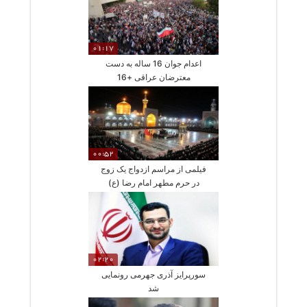
01:17
اعدام جوان 16 ساله به دست
معترضان عراقی +16
00:52
فیلمی از مراسم ازدواج یک زوج
در حرم مطهر امام رضا (ع)
02:20
سورپرایز آذری جهرمی رونمایی
شد