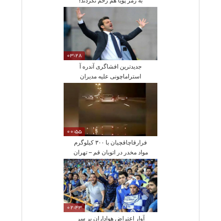
به رمز پویا هم رحم نکردند!
03:28
جدیدترین افشاگری آندره آ
استراماچونی علیه مدیران
استقلال
00:55
فرارقاچاقچیان با ۳۰۰ کیلوگرم
مواد مخدر در اتوبان قم – تهران
02:43
آوار اعتراض هواداران بر سر