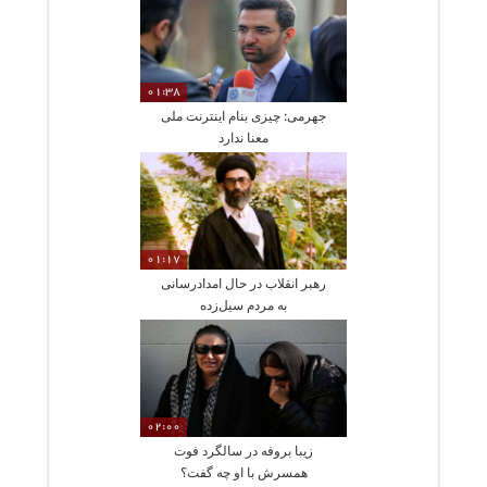
01:38
جهرمی: چیزی بنام اینترنت ملی
معنا ندارد
01:17
رهبر انقلاب در حال امدادرسانی
به مردم سیل‌زده
02:00
زیبا بروفه در سالگرد فوت
همسرش با او چه گفت؟