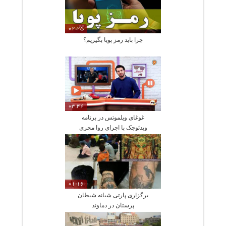
02:25
چرا باید رمز پویا بگیریم؟
03:44
غوغای ویلموتس در برنامه
ویدئوچک با اجرای روا مجری
معروف
01:16
برگزاری پارتی شبانه شیطان
پرستان در دماوند