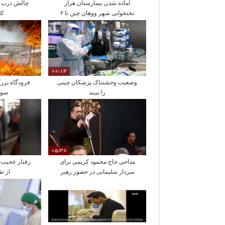
آماده شدن بیمارستان هزار
چالش درب پا
تختخوابی شهر ووهان چین تا ۲
کل
روز دیگر
00:14
وضعیت وحشتناک پزشکان چینی
فرودگاه بزرگ
را ببیند
سوخ
05:38
مداحی حاج محمود کریمی برای
رفتار عجیب 
سردار سلیمانی در حضور رهبر
از ط
انقلاب