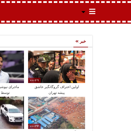
خبر
00:29
اولین اعتراف گروگانگیر عاشق
ماجرای نپوشی
پیشه تهران
توسط ف
00:34