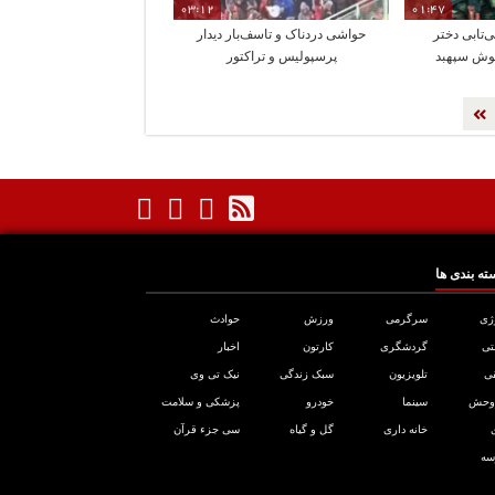
03:12
01:47
‌تابی‌ دختر
حواشی دردناک و تاسف‌بار دیدار
غوش سپهبد
پرسپولیس و تراکتور
ته بندی ها
ژی
سرگرمی
ورزش
حوادث
تی
گردشگری
کارتون
اخبار
ی
تلویزیون
سبک زندگی
نیک تی وی
 وحش
سینما
خودرو
پزشکی و سلامت
خانه داری
گل و گیاه
سی جزء قرآن
سه