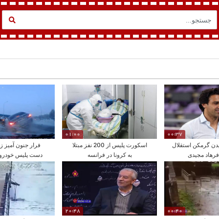
01:00
00:37
دن گرمکن استقلال
اسکورت پلیس از 200 نفز مبتلا
فرار جنون آمیز زن
رهاد مجیدی
به کرونا در فرانسه
دست پلیس خودرو 
20:48
00:40