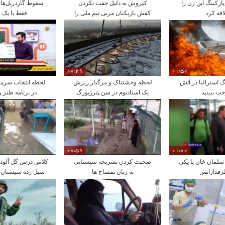
رکینگ این زن را
کیروش به دلیل جفت نکردن
سقوط گاردریل‌ها 
افه کرد
کفش بازیکنان مربی تیم ملی را
فقط با یک ل
اخراج کرد
00:29
01:50
 استرالیا در آتش
لحظه‌ وحشتناک و مرگبار ریزش
لحظه انتخاب سرمر
ت ببینید
یک استادیوم در سن پترزبورگ
در برنامه طنز 
00:59
01:00
سلمان خان با یکی
صحبت کردن پسربچه سیستانی
کلاس درس گل آلود 
رفدارانش
به زبان تمساح ها
سیل زده سیستان و