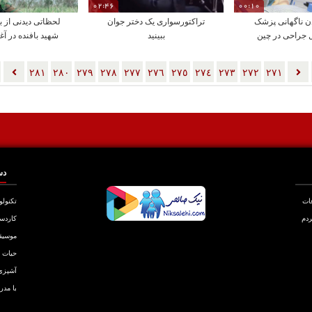
02:46
00:10
 ناگهانی پزشک
تراکتورسواری یک دختر جوان
لحظاتی دیدنی از بی
 جراحی در چین
ببینید
شهید بافنده در آ
سلیمانی
٢٨١
٢٨٠
٢٧٩
٢٧٨
٢٧٧
٢٧٦
٢٧٥
٢٧٤
٢٧٣
٢٧٢
٢٧١
دس
عات
تکنولو
ردم
کاردس
موسیق
حیات
آشپزی
با مدر