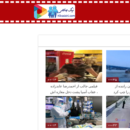
00:14
00:45
 راننده از
فیلمی جالب از احمدرضا عابدزاده
را چپ کرد
، عقاب آسیا پشت دخل مغازه اش
00:14
00:43