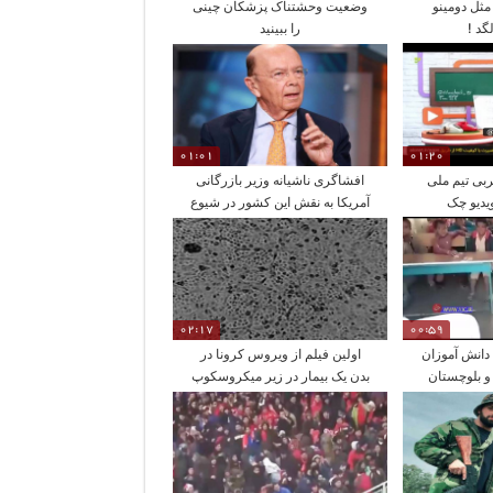
مثل دومینو
وضعیت وحشتناک پزشکان چینی
گد !
را ببینید
01:01
01:20
بی تیم ملی
افشاگری ناشیانه وزیر بازرگانی
ویدیو چک
آمریکا به نقش این کشور در شیوع
کرونا
02:17
00:59
دانش آموزان
اولین فیلم از ویروس کرونا در
 بلوچستان
بدن یک بیمار در زیر میکروسکوپ