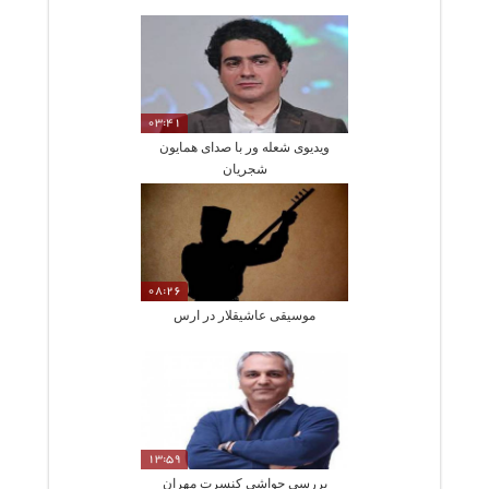
03:41
ویدیوی شعله ور با صدای همایون
شجریان
08:26
موسیقی عاشیقلار در ارس
13:59
بررسی حواشی کنسرت مهران