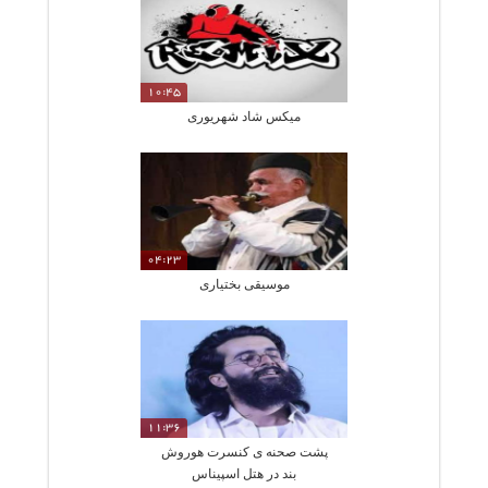
10:45
میکس شاد شهریوری
04:23
موسیقی بختیاری
11:36
پشت صحنه ی کنسرت هوروش
بند در هتل اسپیناس