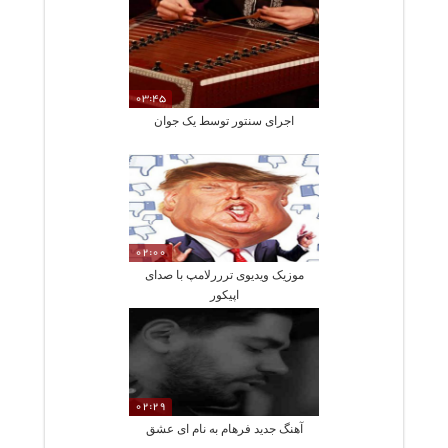
03:45
اجرای سنتور توسط یک جوان
02:00
موزیک ویدیوی ترررلامپ با صدای
اپیکور
02:29
آهنگ جدید فرهام به نام ای عشق