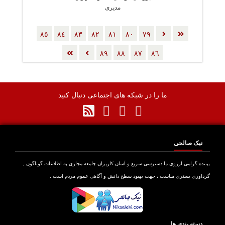
مدیری
٨٥
٨٤
٨٣
٨٢
٨١
٨٠
٧٩
٨٩
٨٨
٨٧
٨٦
ما را در شبکه های اجتماعی دنبال کنید
نیک صالحی
بیننده گرامی آرزوی ما دسترسی سریع و آسان کاربران جامعه مجازی به اطلاعات گوناگون ,
گرداوری بستری مناسب ، جهت بهبود سطح دانش و آگاهی عموم مردم است .
دسته بندی ها