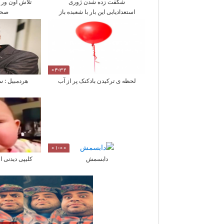
شگفت زده شدن ژوری
تلاش اون ور 
استعدادیابی این بار با شعبده باز
صحب
04:32
لحظه ی ترکیدن بادکنک پر از آب
هردمبیل : س
01:00
دابسمش
کلیپی دیدنی ا