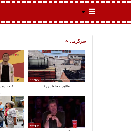
سرگرمی
00:58
طلاق به خاطر زولا
خنداننده 
ر
03:24