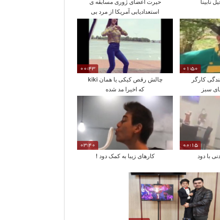
ل نابینا
حیرت اعضای ژوری مسابقه ی
استعدادیابی آمریکا از مرد بی
مهره
00:43
01:50
ندگی کارگر
چالش رقص کیکی یا همان kiki
ی سبز
که اخیرا مد شده
03:40
00:15
نی با دود
کارهای زیبا به کمک دود !