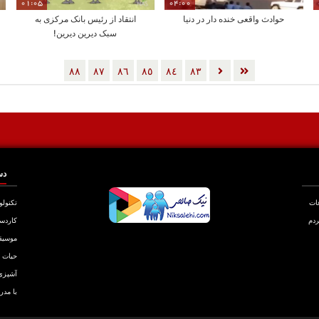
01:05
04:00
حوادث واقعی خنده دار در دنیا
انتقاد از رئیس بانک مرکزی به
سبک دیرین دیرین!
٨٨
٨٧
٨٦
٨٥
٨٤
٨٣
دس
عات
تکنولو
ردم
کاردس
موسیق
حیات
آشپزی
با مدر