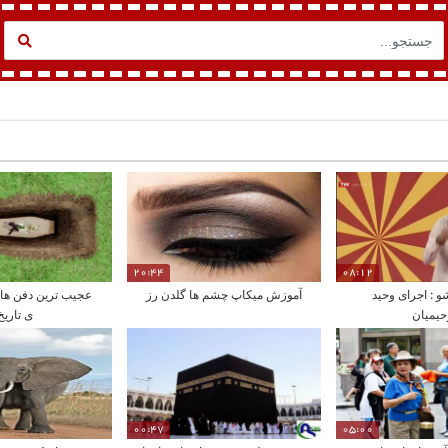
20:44
08:12
شو : اجرای وحید
آموزش میکاپ چشم ها گلدن رز
عجیب ترین دفن های
حیمیان
ی تاریخ
00:47
05:00