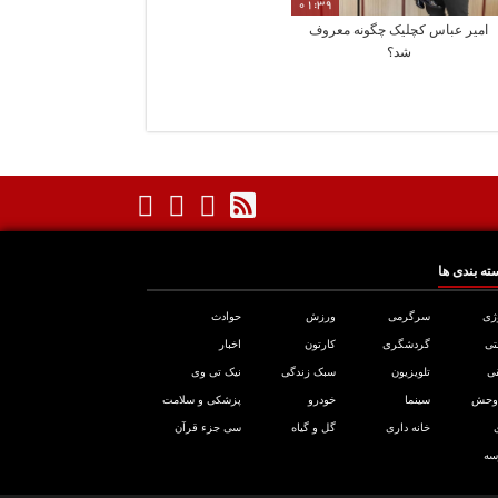
01:39
امیر عباس کچلیک چگونه معروف
شد؟
ته بندی ها
ژی
سرگرمی
ورزش
حوادث
تی
گردشگری
کارتون
اخبار
ی
تلویزیون
سبک زندگی
نیک تی وی
 وحش
سینما
خودرو
پزشکی و سلامت
خانه داری
گل و گیاه
سی جزء قرآن
سه