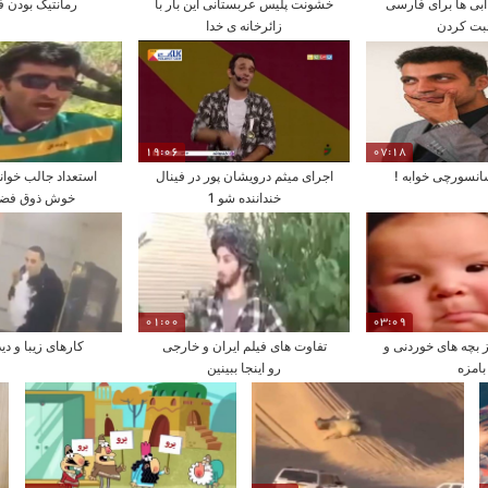
آبی ها برای فارسی
خشونت پلیس عربستانی این بار با
رمانتیک بودن فی
ت کردن
زائرخانه ی خدا
19:06
07:18
انسورچی خوابه !
اجرای میثم درویشان پور در فینال
استعداد جالب خوان
خنداننده شو 1
خوش ذوق فضا
01:00
03:09
ز بچه های خوردنی و
تفاوت های فیلم ایران و خارجی
کارهای زیبا و دید
بامزه
رو اینجا ببینین