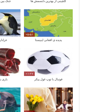
گلچینی از بهترین دابسمش ها
جنگ بین
05:51
پدیده ی افغانی اینیستا
عزادار
01:27
فوتبال با توپ غول پیکر
بازی ب