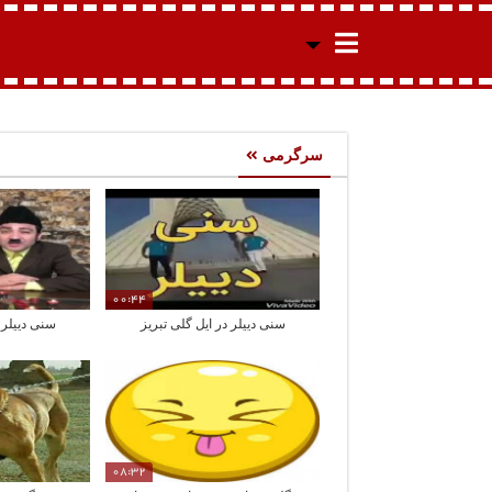
سرگرمی
00:44
سنی دییلر در ایل گلی تبریز
سنی دییلر د
08:32