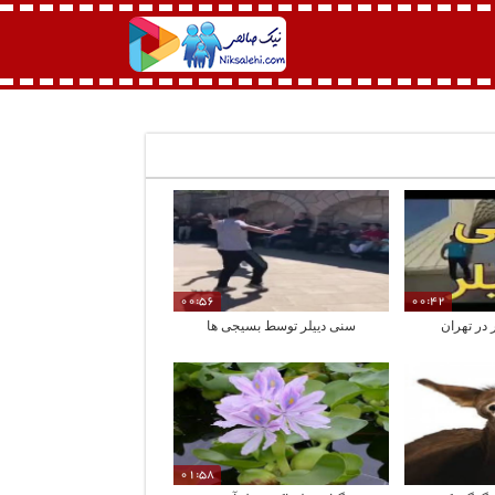
00:56
00:42
در تهران
سنی دییلر توسط بسیجی ها
01:58