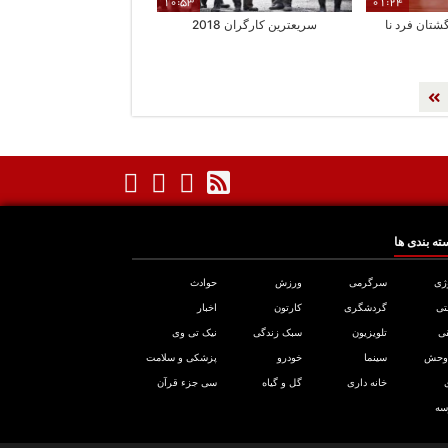
10:53
01:24
شتان فرد نا
سریعترین کارگران 2018
ته بندی ها
ژی
سرگرمی
ورزش
حوادث
تی
گردشگری
کارتون
اخبار
ی
تلویزیون
سبک زندگی
نیک تی وی
 وحش
سینما
خودرو
پزشکی و سلامت
خانه داری
گل و گیاه
سی جزء قرآن
سه