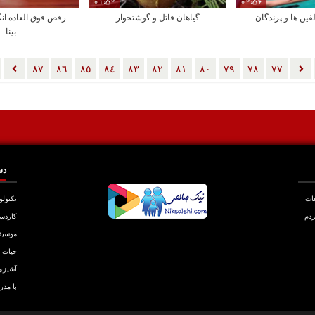
01:52
02:56
ین ها و پرندگان
گیاهان قاتل و گوشتخوار
رقص فوق العاده انگ
بینا
٨٧
٨٦
٨٥
٨٤
٨٣
٨٢
٨١
٨٠
٧٩
٧٨
٧٧
دس
عات
تکنولو
ردم
کاردس
موسیق
حیات
آشپزی
با مدر