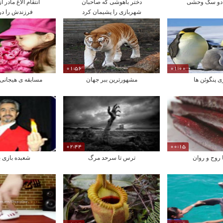
 دو سگ وحشی
دختر باهوشی که صاحبان
انتقام الاغ مادر 
شهربازی را پشیمان کرد
فرزندش را دری
01:56
01:00
ی پنگوئن ها
مشهورترین ببر جهان
مسابقه ی هیجانی 
02:44
00:15
ا روح و روان
ترس تا سرحد مرگ
شعبده بازی ب