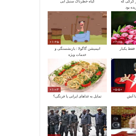
از گرگی که
گیاه خطرناک سنبل آبی
ده بود
01:25
02:05
فقط یکبار
انیمیشن گاگولا : بازنشستگی و
خدمات ویژه
01:04
05:50
ا آتش
تمایل به غذاهای ایرانی یا فرنگی؟