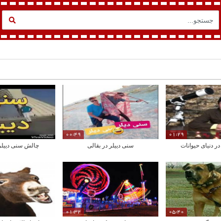
00:49
01:29
ر دنیای حیوانات
سنی دییلر در بقالی
چالش سنی دییلر 
01:32
05:40