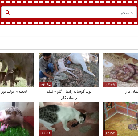
03:45
03:49
مان مار
تولد گوساله زایمان گاو - فیلم
لحظه ی تولـد نوزاد
زایمان گاو
01:41
08:57