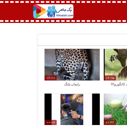
02:10
02:15
 کانگورو!!!
زایمان پلنگ
00:08
01:42