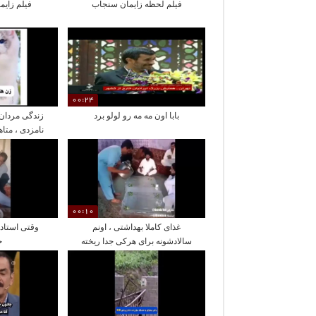
فیلم لحظه زایمان سنجاب
فیلم زایم
00:24
بابا اون مه مه رو لولو برد
زندگی مردان 
نامزدی ، متا
از 
00:10
غذای کاملا بهداشتی ، اونم
وقتی استاد
سالادشونه برای هرکی جدا ریخته
خ