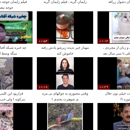
ان دشوار زرافه
زایمان گربه ، فیلم زایمان گربه
فیلم زایمان جوجه ت
جوجه تیغی
00:54
01:14
و زنان از مجردی ،
مهناز خیر ندیده زیرشو یادش رفته
چه خبره شبکه آفتا
هلی تا سی سال بعد
خاموش کنه
میگه وسط اذ
ازدواج !
00:18
00:29
ت خیلی نون حلال
وقتی مجبوری به جوکهای بی مزه
قراربود این کلیپ 
وره !!
ی شوهرت بخندی !
بترکونه ! ولی خب