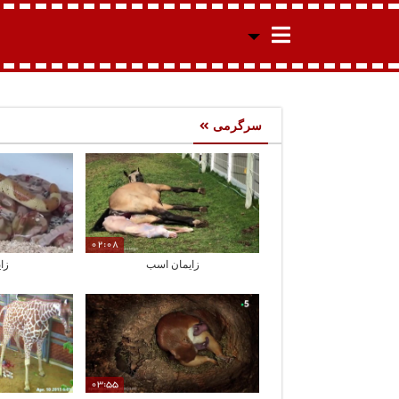
سرگرمی
02:08
زایمان اسب
زای
03:55