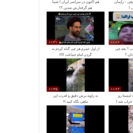
یغی - زایمان
هم اکنون در سراسر ایران ! شما
 !
هم گرفتارش شدین ؟؟
00:30
00:08
ب ؟ بچه چی
از اول عمرم هر چی گناه کردم به
ان ؟
گردن امام جماعت !!!!
00:45
00:22
اینستا رو
به زاویه پرش دقیق و قدرت این
 خراب شد !
ماهی نگاه کنید !!