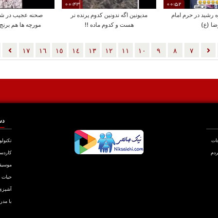
00:43
00:52
 رشید در حرم امام
مدیونین اگه ندونین کدوم پرنده نر
صحنه عجیب در شیر
ضا (ع)
هست و کدوم ماده !!
مورچه ها هم برنج
نمیخورن و پس م
١٧
١٦
١٥
١٤
١٣
١٢
١١
١٠
٩
٨
٧
دس
عات
تکنولو
ردم
کاردس
موسیق
حیات
آشپزی
با مدر