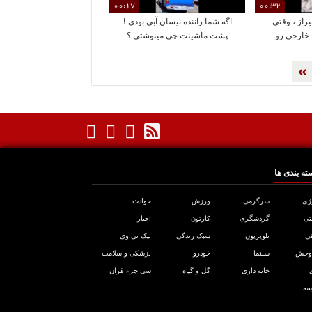
00:17
00:32
از ، وقتی
اگه شما راننده نیسان آبی بودی !
 خارجی رو
پشت ماشینت چی مینوشتی ؟
یارن !!
ته بندی ها
ژی
سرگرمی
ورزش
حوادث
تی
گردشگری
کارتون
اخبار
ی
تلویزیون
سبک زندگی
نیک تی وی
 وحش
سینما
خودرو
پزشکی و سلامت
خانه داری
گل و گیاه
سی جزء قرآن
سه