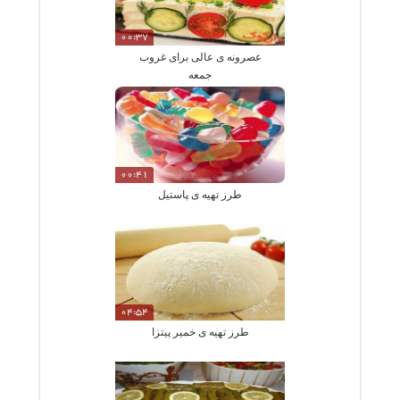
00:37
عصرونه ی عالی برای غروب
جمعه
00:41
طرز تهیه ی پاستیل
04:54
طرز تهیه ی خمیر پیتزا