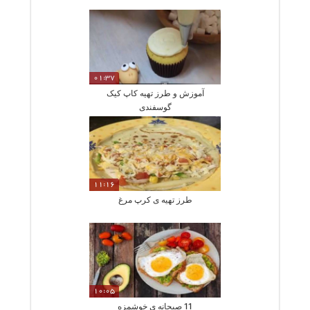
01:37
آموزش و طرز تهیه کاپ کیک
گوسفندی
11:16
طرز تهیه ی کرپ مرغ
10:05
11 صبحانه ی خوشمزه