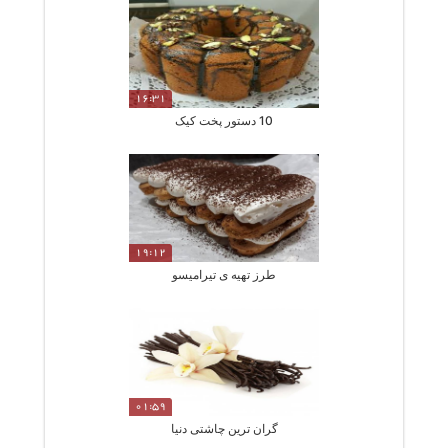
16:31
10 دستور پخت کیک
19:12
طرز تهیه ی تیرامیسو
01:59
گران ترین چاشتی دنیا