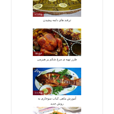
01:35
ترفند های دلمه پیچیدن
13:54
طرز تهیه ی مرغ شکم پر هیزمی
10:25
آموزش ماهی کباب سوخاری به
روش جدید