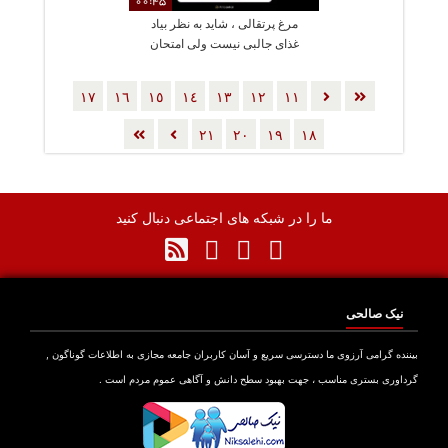
00:45
مرغ پرتقالی ، شاید به نظر بیاد
غذای جالبی نیست ولی امتحان
کنین نظرتون عوض میشه
١٧
١٦
١٥
١٤
١٣
١٢
١١
٢١
٢٠
١٩
١٨
ما را در شبکه های اجتماعی دنبال کنید
نیک صالحی
بیننده گرامی آرزوی ما دسترسی سریع و آسان کاربران جامعه مجازی به اطلاعات گوناگون ,
گرداوری بستری مناسب ، جهت بهبود سطح دانش و آگاهی عموم مردم است .