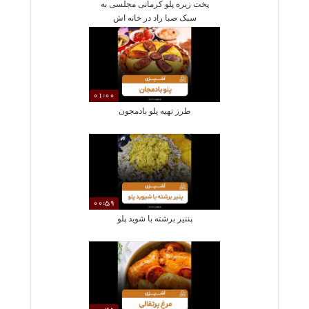
پخت زیره پلو کرمانی مجلسی به
سبک صبا راد در خانه اش
01:00
طرز تهیه پلو بادمجون
00:59
پننیر برشته با شوید پلو