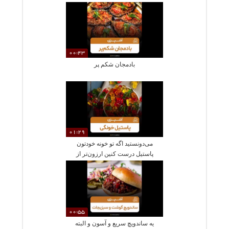
00:43
بادمجان شکم پر
01:29
می‌دونستید اگه تو خونه خودتون
پاستیل درست کنین ارزون‌تر از
بیرون درمیاد؟
00:55
یه ساندویچ سریع و آسون و البته