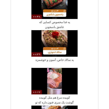
00:48
یه غذا مخصوص کسایی که
عاشق بادمجونن
00:39
یه سالاد خاص، آسون و خوشمزه
01:17
کوبیده مرغ هم مثل کوبیده
گوشت یک‌ سری فنون داره که تو
این ویدیو میتونین ببینیدش