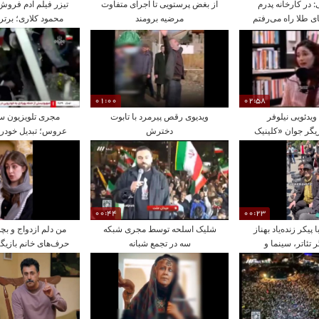
 در کارخانه پدرم
از بغض پرستویی تا اجرای متفاوت
تیزر فیلم آدم فروش
 طلا راه می‌رفتم
مرضیه برومند
محمود کلاری؛ برتر
قصه
01:00
02:58
یدئویی نیلوفر
ویدیوی رقص پیرمرد با تابوت
مجری تلویزیون س
زیگر جوان «کلینیک
دخترش
عروس؛ تبدیل خودرو
رویا»
ماشین عر
00:44
00:23
پیکر زنده‌یاد بهناز
شلیک اسلحه توسط مجری شبکه
من دلم ازدواج و بچه
ر تئاتر، سینما و
سه در تجمع شبانه
حرف‌های خانم بازیگر 
ویزیون