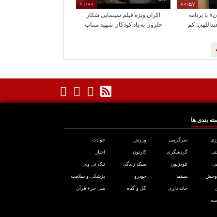
01:00
00:57
 با برنامه
اکران ویژه فیلم سینمایی شکار
بداللهی: کم
حلزون به یاد کودکان شهید میناب
و جنگ ۱۲ روزه
ته بندی ها
ژی
سرگرمی
ورزش
حوادث
تی
گردشگری
کارتون
اخبار
ی
تلویزیون
سبک زندگی
نیک تی وی
 وحش
سینما
خودرو
پزشکی و سلامت
خانه داری
گل و گیاه
سی جزء قرآن
سه