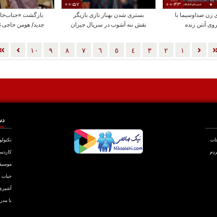
00:57
00:43
زن صداوسیما با
بستری شدن بهناز نازی بازیگر
بازگشت «جناب‌خان»
وی آنتن زنده
نقش ننه آشوب در سریال جیران
جدید/ هومن حاجی‌ع
نیاوردیم
١٠
٩
٨
٧
٦
٥
٤
٣
٢
١
دس
عات
تکنولو
ردم
کاردس
موسیق
حیات
آشپزی
با مدر