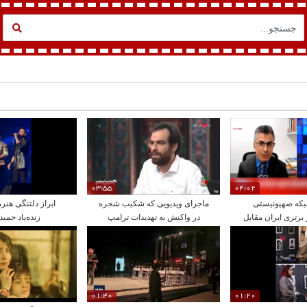
03:55
04:02
بکه صهیونیستی
ماجرای ویدیویی که شکیب شجره
ابراز دلتنگی هنرم
 برتری ایران مقابل
در واکنش به تهدیدات ترامپ
زنده‌یاد حمید
آمریکا
گرفت
01:40
01:20