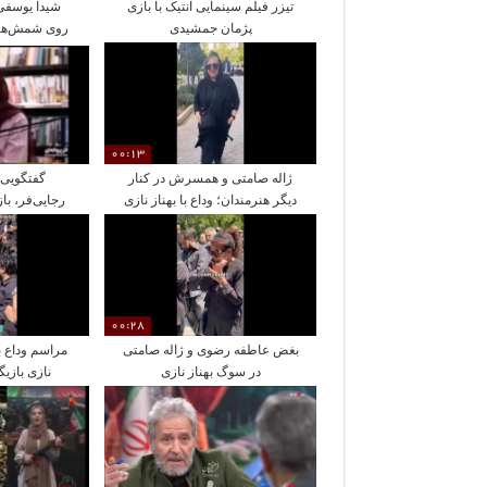
تیزر فیلم سینمایی آنتیک با بازی
شیدا یوسفی:
پژمان جمشیدی
روی شمش‌های
00:13
ژاله صامتی و همسرش در کنار
گفتگویی و
دیگر هنرمندان؛ وداع با بهناز نازی
رجایی‌فر، با
00:28
بغض عاطفه رضوی و ژاله صامتی
مراسم وداع با 
در سوگ بهناز نازی
نازی بازیگ
تل