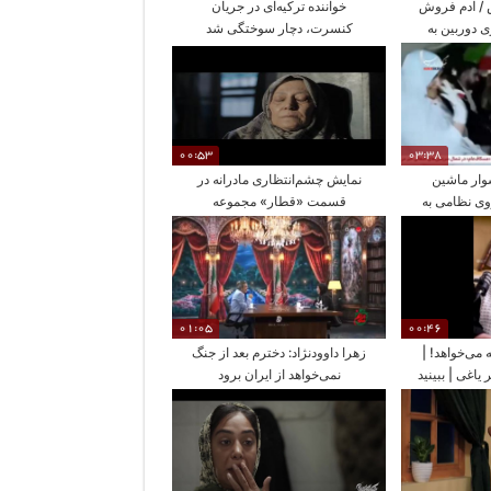
 / آدم فروش
خواننده ترکیه‌ای در جریان
ی دوربین به
کنسرت، دچار سوختگی شد
00:53
03:38
وار ماشین
نمایش چشم‌انتظاری مادرانه در
ی نظامی به
قسمت «قطار» مجموعه
وس!
«مادران»
01:05
00:46
 می‌خواهد! |
زهرا داوودنژاد: دخترم بعد از جنگ
یاغی | ببینید
نمی‌خواهد از ایران برود