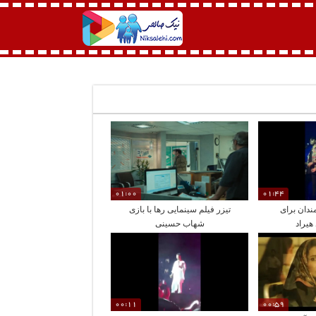
01:00
01:44
ندان برای
تیزر فیلم سینمایی رها با بازی
 هیراد
شهاب حسینی
00:11
00:59