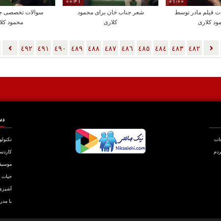
00:41
01:00
ت فیلم مادر توسط
شعر جناب خان برای محمود
سوالات تخصصی جن
ود کلاری
کلاری
محمود کلا
٤٩٢
٤٩١
٤٩٠
٤٨٩
٤٨٨
٤٨٧
٤٨٦
٤٨٥
٤٨٤
٤٨٣
٤٨٢
دس
عات
تکنولو
ردم
کاردس
موسیق
حیات
آشپزی
با مدر