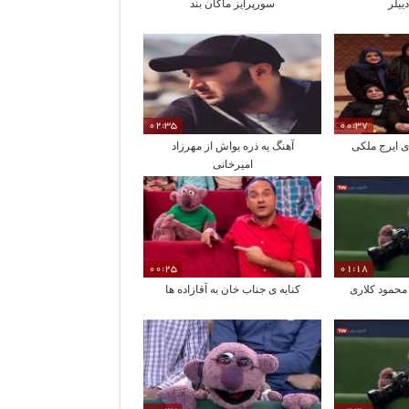
ییلر
سورپرایز ماکان بند
02:35
00:37
ی ایرج ملکی
آهنگ یه ذره یواش از مهرزاد
امیرخانی
00:25
01:18
محمود کلاری
کنایه ی جناب خان به آقازاده ها