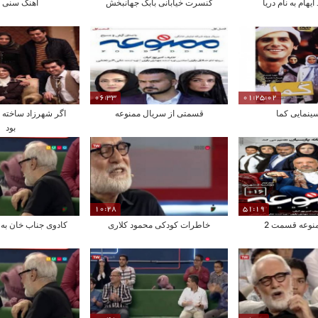
یهام به نام دریا
کنسرت خیابانی بابک جهانبخش
آهنگ سنی د
06:33
01:25:02
ینمایی کما
قسمتی از سریال ممنوعه
اگر شهرزاد ساخته 
بود
10:28
51:19
نوعه قسمت 2
خاطرات کودکی محمود کلاری
کادوی جناب خان به 