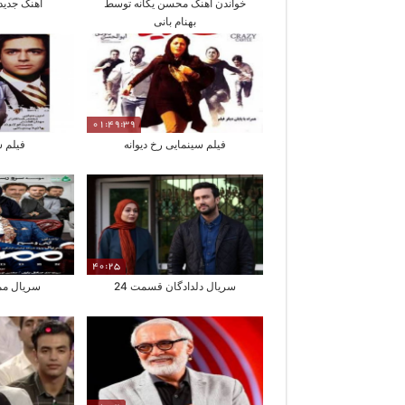
خواندن آهنگ محسن یگانه توسط
آهنگ جدید ا
بهنام بانی
01:49:39
فیلم سینمایی رخ دیوانه
فیلم س
40:25
سریال دلدادگان قسمت 24
سریال مم