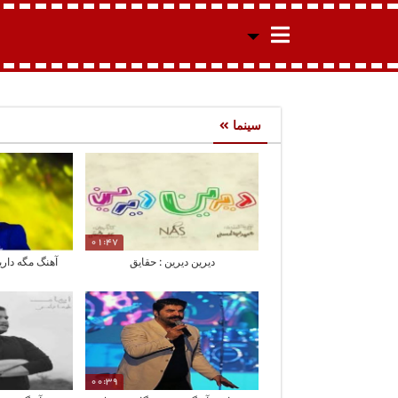
سینما
01:47
دیرین دیرین : حقایق
آهنگ مگه داری
00:39