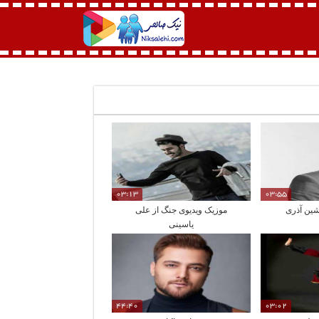
03:13
03:55
شین آذری
موزیک ویدیوی جنگ از علی
یاسینی
44:40
03:02