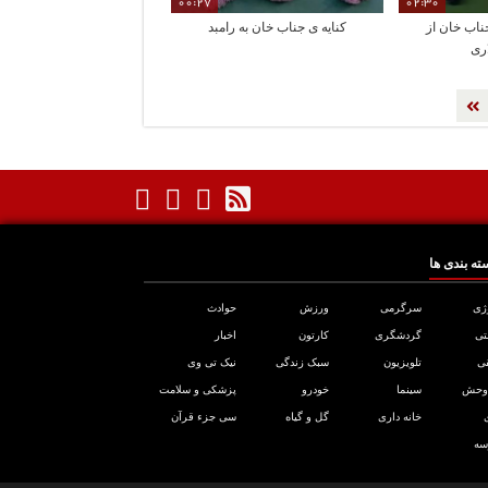
00:27
02:30
اب خان از
کنایه ی جناب خان به رامبد
ری
ته بندی ها
ژی
سرگرمی
ورزش
حوادث
تی
گردشگری
کارتون
اخبار
ی
تلویزیون
سبک زندگی
نیک تی وی
 وحش
سینما
خودرو
پزشکی و سلامت
خانه داری
گل و گیاه
سی جزء قرآن
سه