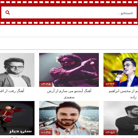
03:25
03:34
م از محسن ابراهیم
آهنگ آیندمو می سازم از آرش
آهنگ رفت از اف
زاده
سعیدی
00:45
03:58