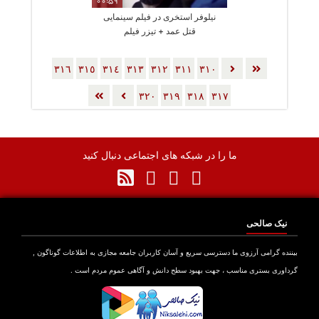
00:59
نیلوفر استخری در فیلم سینمایی
قتل عمد + تیزر فیلم
٣١٦
٣١٥
٣١٤
٣١٣
٣١٢
٣١١
٣١٠
٣٢٠
٣١٩
٣١٨
٣١٧
ما را در شبکه های اجتماعی دنبال کنید
نیک صالحی
بیننده گرامی آرزوی ما دسترسی سریع و آسان کاربران جامعه مجازی به اطلاعات گوناگون ,
گرداوری بستری مناسب ، جهت بهبود سطح دانش و آگاهی عموم مردم است .