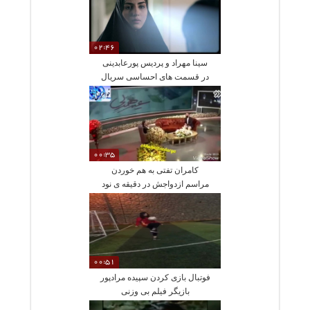
02:46
سینا مهراد و پردیس پورعابدینی
در قسمت های احساسی سریال
آقازاده
00:35
کامران تفتی به هم خوردن
مراسم ازدواجش در دقیقه ی نود
گفت
00:51
فوتبال بازی کردن سپیده مرادپور
بازیگر فیلم بی وزنی