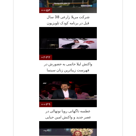
00:54
شرکت مریلا زارعی 38 سال
قبل در برنامه کودک تلویزیون
02:32
واکنش لیلا حاتمی به حضورش در
فهرست زیباترین زنان سینما
00:39
عطسه ناگهانی رویا نونهالی در
عصر جدید و واکنش امین حیایی