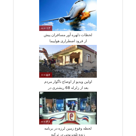
چین
00:12
لحظات دلهره آور مسافران پیش
از فرود اضطراری هواپیما
00:56
اولین ویدیو از اوضاع ناگوار مردم
بعد از زلزله 68 ریشتری در
ترکیه
00:41
لحظه وقوع زمین لرزه در برنامه
زنده تلویزیونی در ترکیه