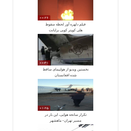
00:26
فیلم دلهره آور لحظه سقوط
هلی کوپتر کوبی برایانت
00:31
نخستین ویدیو از هواپیمای ساقط
شده افغانستان
01:25
تکرار سانحه هوایی، این بار در
مسیر تهران- ماهشهر