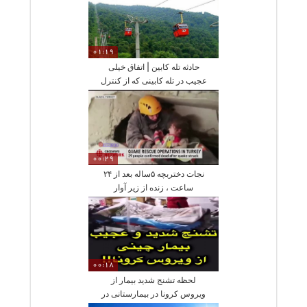
01:19
حادثه تله کابین | اتفاق خیلی
عجیب در تله کابینی که از کنترل
خارج شد
00:29
نجات دختربچه ۵ساله بعد از ۲۴
ساعت ، زنده از زیر آوار
00:18
لحظه تشنج شدید بیمار از
ویروس کرونا در بیمارستانی در