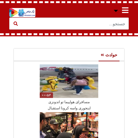
حوادث
00:54
مسافرای هواپیما تو اندونزی
اینجوری واسه کرونا استقبال
میشه ازشون !