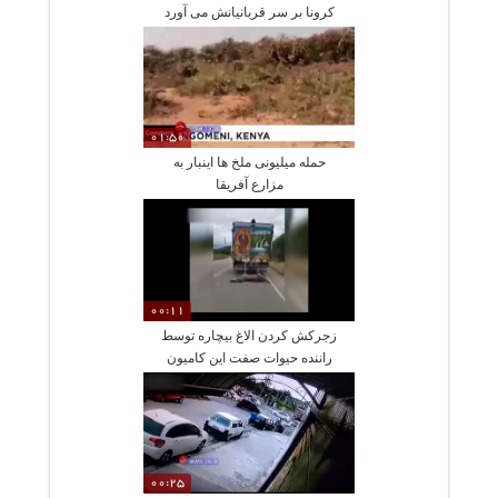
کرونا بر سر قربانیانش می آورد
01:50
حمله میلیونی ملخ ها اینبار به
مزارع آفریقا
00:11
زجرکش کردن الاغ بیچاره توسط
راننده حیوات صفت این کامیون
00:25