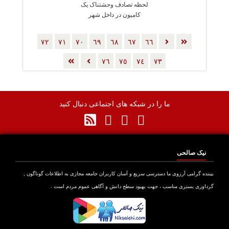
لحظه تصادف وحشتناک یک
کامیون در داخل شهر
٧٢
٧١
٧٠
٦٩
٦٨
٦٧
٦٦
٧٦
٧٥
٧٤
٧٣
ما را در شبکه های اجتماعی دنبال کنید
نیک صالحی
بیننده گرامی آرزوی ما دسترسی سریع و آسان کاربران جامعه مجازی به اطلاعات گوناگون ,
گرداوری بستری مناسب ، جهت بهبود سطح دانش و آگاهی عموم مردم است .