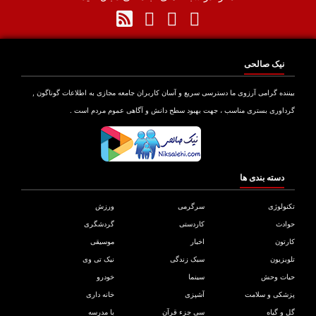
نیک صالحی
نده گرامی آرزوی ما دسترسی سریع و آسان کاربران جامعه مجازی به اطلاعات گوناگون ,
اوری بستری مناسب ، جهت بهبود سطح دانش و آگاهی عموم مردم است .
دسته بندی ها
ولوژی
سرگرمی
ورزش
دث
کاردستی
گردشگری
تون
اخبار
موسیقی
یزیون
سبک زندگی
نیک تی وی
ات وحش
سینما
خودرو
کی و سلامت
آشپزی
خانه داری
و گیاه
سی جزء قرآن
با مدرسه