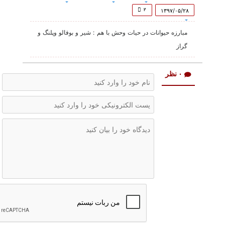
of
6
۲
۱۳۹۷/۰۵/۲۸
minutes,
1
مبارزه حیوانات در حیات وحش با هم : شیر و بوفالو وپلنگ و
second
گراز
۰ نظر