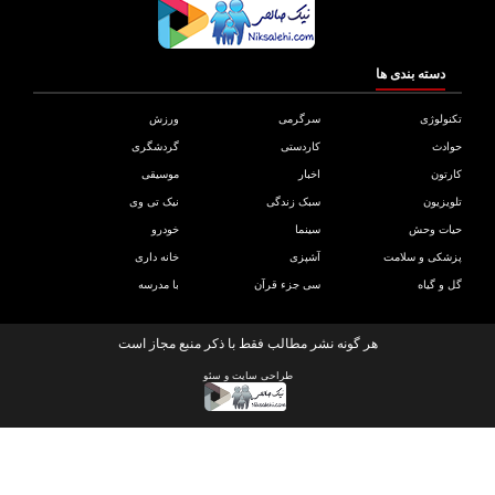
دسته بندی ها
ولوژی
سرگرمی
ورزش
دث
کاردستی
گردشگری
تون
اخبار
موسیقی
یزیون
سبک زندگی
نیک تی وی
ات وحش
سینما
خودرو
کی و سلامت
آشپزی
خانه داری
و گیاه
سی جزء قرآن
با مدرسه
هر گونه نشر مطالب فقط با ذکر منبع مجاز است
طراحی سایت
و
سئو