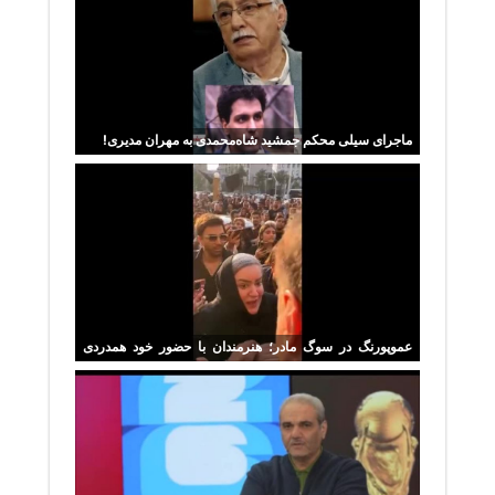
ماجرای سیلی محکم جمشید شاه‌محمدی به مهران مدیری!
عموپورنگ در سوگ مادر؛ هنرمندان با حضور خود همدردی
کردند