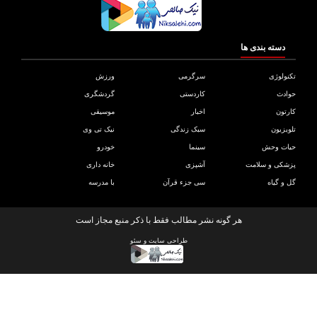
دسته بندی ها
ولوژی
سرگرمی
ورزش
دث
کاردستی
گردشگری
تون
اخبار
موسیقی
یزیون
سبک زندگی
نیک تی وی
ات وحش
سینما
خودرو
کی و سلامت
آشپزی
خانه داری
و گیاه
سی جزء قرآن
با مدرسه
هر گونه نشر مطالب فقط با ذکر منبع مجاز است
طراحی سایت
و
سئو