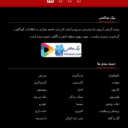
نیک صالحی
بیننده گرامی آرزوی ما دسترسی سریع و آسان کاربران جامعه مجازی به اطلاعات گوناگون ,
گرداوری بستری مناسب ، جهت بهبود سطح دانش و آگاهی عموم مردم است .
دسته بندی ها
تکنولوژی
سرگرمی
ورزش
حوادث
کاردستی
گردشگری
کارتون
اخبار
موسیقی
تلویزیون
سبک زندگی
نیک تی وی
حیات وحش
سینما
خودرو
پزشکی و سلامت
آشپزی
خانه داری
گل و گیاه
سی جزء قرآن
با مدرسه