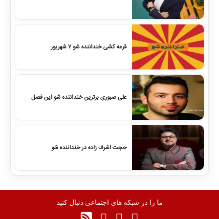
قرعه کشی خنداننده شو 7 شهریور
علی صبوری برترین خنداننده شو این فصل
حجت اشرف زاده در خنداننده شو
ما را در شبکه های اجتماعی دنبال کنید