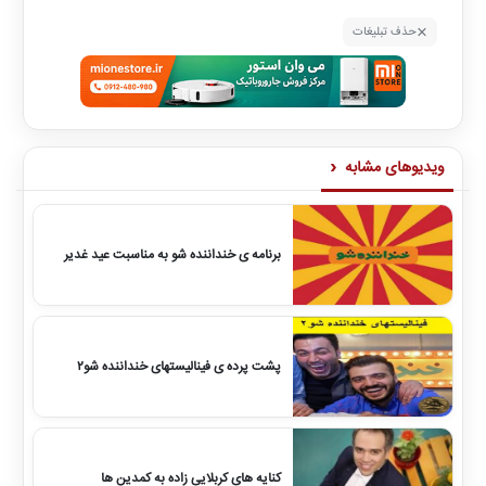
×
حذف تبلیغات
‹
ویدیوهای مشابه
برنامه ی خنداننده شو به مناسبت عید غدیر
پشت پرده ی فینالیستهای خنداننده شو2
کنایه های کربلایی زاده به کمدین ها