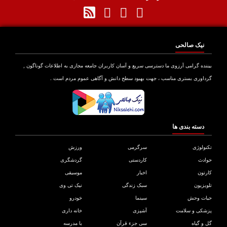
نیک صالحی
نده گرامی آرزوی ما دسترسی سریع و آسان کاربران جامعه مجازی به اطلاعات گوناگون ,
اوری بستری مناسب ، جهت بهبود سطح دانش و آگاهی عموم مردم است .
دسته بندی ها
ولوژی
سرگرمی
ورزش
دث
کاردستی
گردشگری
تون
اخبار
موسیقی
یزیون
سبک زندگی
نیک تی وی
ات وحش
سینما
خودرو
کی و سلامت
آشپزی
خانه داری
و گیاه
سی جزء قرآن
با مدرسه