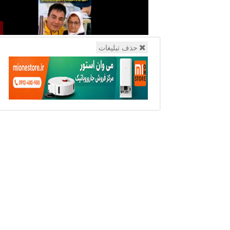
1
00:26
تصویر آخرین دیدار عموپورنگ با مادرش در بیمارستان من
حذف تبلیغات
شد