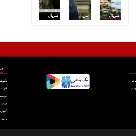
سریال
سریال
سریال
آسمان من
آسمان من
آسمان من
: قسمت 8
: قسمت 7
: قسمت 6
دس
عات
تکنولو
ردم
کاردس
موسیق
حیات
آشپزی
با مدر