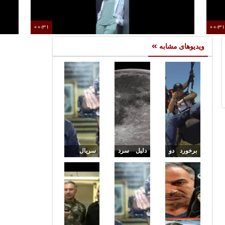
00:31
00:3
تشر
نگار نیکدل: شوت‌هایم انگشت برمی‌گرداند!
ویدیوهای مشابه
برخورد دو
دلیل سرد
سریال
پاراگلایدر
شدن ماه
آسمان من
در آسمان
در این
: قسمت
باهم
روزها
10