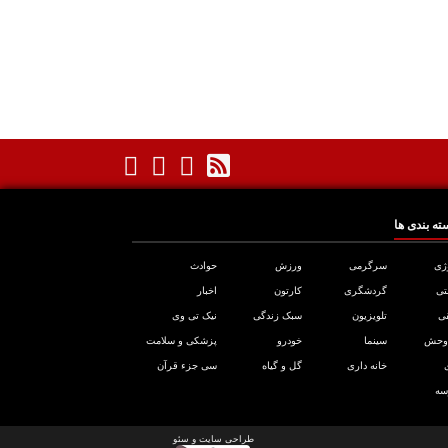
ته بندی ها
ژی
سرگرمی
ورزش
حوادث
تی
گردشگری
کارتون
اخبار
ی
تلویزیون
سبک زندگی
نیک تی وی
 وحش
سینما
خودرو
پزشکی و سلامت
خانه داری
گل و گیاه
سی جزء قرآن
سه
طراحی سایت
و
سئو