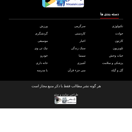
دسته بندی ها
ولوژی
سرگرمی
ورزش
دث
کاردستی
گردشگری
تون
اخبار
موسیقی
یزیون
سبک زندگی
نیک تی وی
ات وحش
سینما
خودرو
کی و سلامت
آشپزی
خانه داری
و گیاه
سی جزء قرآن
با مدرسه
هر گونه نشر مطالب فقط با ذکر منبع مجاز است
طراحی سایت
و
سئو