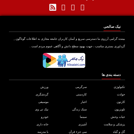
نیک صالحی
نده گرامی آرزوی ما دسترسی سریع و آسان کاربران جامعه مجازی به اطلاعات گوناگون ,
اوری بستری مناسب ، جهت بهبود سطح دانش و آگاهی عموم مردم است .
دسته بندی ها
ولوژی
سرگرمی
ورزش
دث
کاردستی
گردشگری
تون
اخبار
موسیقی
یزیون
سبک زندگی
نیک تی وی
ات وحش
سینما
خودرو
کی و سلامت
آشپزی
خانه داری
و گیاه
سی جزء قرآن
با مدرسه