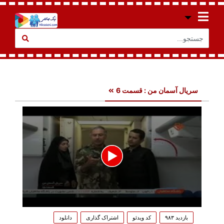
سریال آسمان من : قسمت 6
0
seconds
بازدید ۹۸۳
کد ویدئو
اشتراک گذاری
دانلود