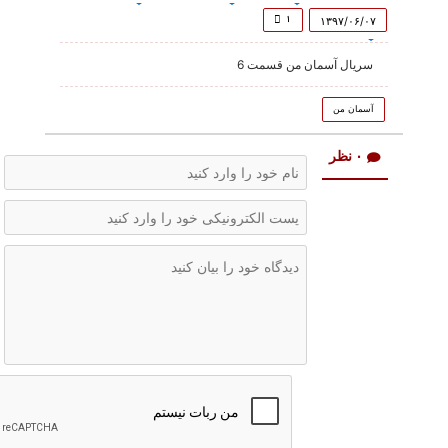
of
45
۱
۱۳۹۷/۰۶/۰۷
minutes,
26
سریال آسمان من قسمت 6
seconds
آسمان من
۰ نظر