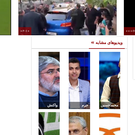
02:10
00:0
ازدحام جمعیت در ورود علی دایی به تالار وحدت
ویدیوهای مشابه
محمدحسین
جرم
واکنش
میثاقی
نابخشودنی
عجیب و
جایگزین
عادل
جدید علی
عادل
فردوسی
مطهری به
فردوسی
پور فاش
حذف نود