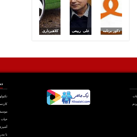
پور
شد!
دکور برنامه
علی ربیعی
کلاهبرداری
نود جمع شد
: مردم نود
از جوانان
را با هیچ
عاشق
چیز عوض
فوتبال
نمی کنند
دس
عات
تکنولو
ردم
کاردس
موسیق
حیات
آشپزی
با مدر