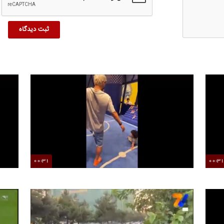
00:31
00:3
تصاویری از عشق و حال خانوادگی مهدی قایدی