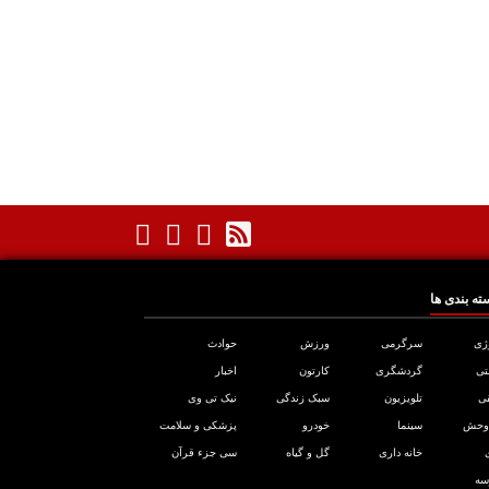
ته بندی ها
ژی
سرگرمی
ورزش
حوادث
تی
گردشگری
کارتون
اخبار
ی
تلویزیون
سبک زندگی
نیک تی وی
 وحش
سینما
خودرو
پزشکی و سلامت
خانه داری
گل و گیاه
سی جزء قرآن
سه