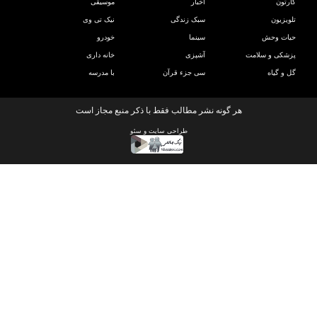
تون
اخبار
موسیقی
یزیون
سبک زندگی
نیک تی وی
ات وحش
سینما
خودرو
کی و سلامت
آشپزی
خانه داری
و گیاه
سی جزء قرآن
با مدرسه
هر گونه نشر مطالب فقط با ذکر منبع مجاز است
طراحی سایت
و
سئو