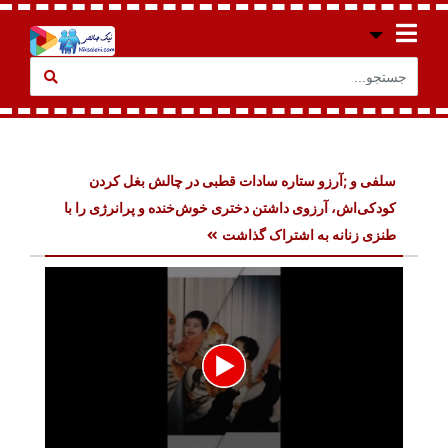
سلفی و ;آرزو ستاره سادات قطبی در چالش بغل کردن
کودکی‌اش، آرزوی داشتن دختری خوش‌خنده و پرانرژی را با
طنزی زنانه به اشتراک گذاشت