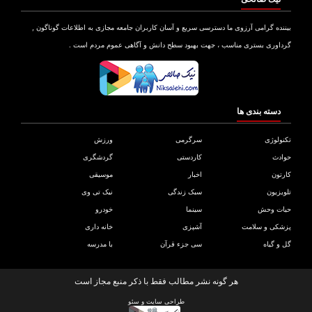
بیننده گرامی آرزوی ما دسترسی سریع و آسان کاربران جامعه مجازی به اطلاعات گوناگون ,
گرداوری بستری مناسب ، جهت بهبود سطح دانش و آگاهی عموم مردم است .
دسته بندی ها
تکنولوژی
سرگرمی
ورزش
حوادث
کاردستی
گردشگری
کارتون
اخبار
موسیقی
تلویزیون
سبک زندگی
نیک تی وی
حیات وحش
سینما
خودرو
پزشکی و سلامت
آشپزی
خانه داری
گل و گیاه
سی جزء قرآن
با مدرسه
هر گونه نشر مطالب فقط با ذکر منبع مجاز است
طراحی سایت
و
سئو