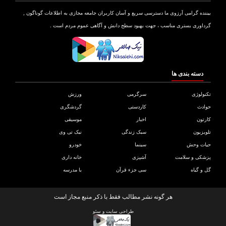
بیننده گرامی آرزوی ما دسترسی سریع و آسان کاربران جامعه مجازی به اطلاعات گوناگون ,
گرداوری بستری مناسب ، جهت بهبود سطح دانش و آگاهی عموم مردم است .
دسته بندی ها
تکنولوژی
سرگرمی
ورزش
حوادث
کاردستی
گردشگری
کارتون
اخبار
موسیقی
تلویزیون
سبک زندگی
نیک تی وی
حیات وحش
سینما
خودرو
پزشکی و سلامت
آشپزی
خانه داری
گل و گیاه
سی جزء قرآن
با مدرسه
هر گونه نشر مطالب فقط با ذکر منبع مجاز است
طراحی سایت
و
سئو