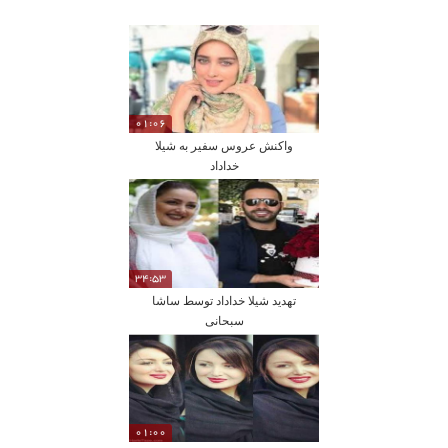
01:06
واکنش عروس سفیر به شیلا
خداداد
34:53
تهدید شیلا خداداد توسط ساشا
سبحانی
01:00