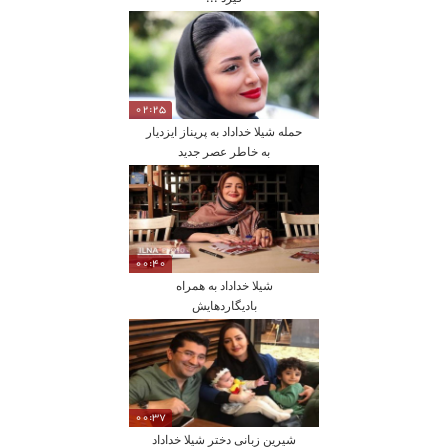
02:25
حمله شیلا خداداد به پریناز ایزدیار
به خاطر عصر جدید
00:40
شیلا خداداد به همراه
بادیگاردهایش
00:37
شیرین زبانی دختر شیلا خداداد