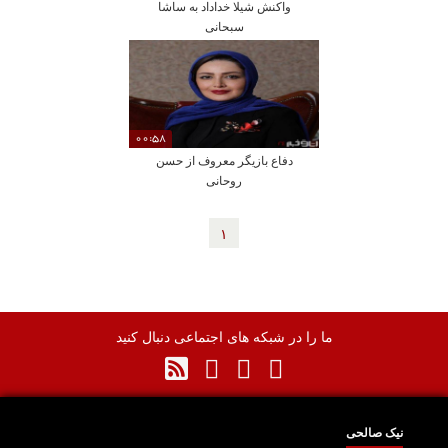
واکنش شیلا خداداد به ساشا
سبحانی
00:58
دفاع بازیگر معروف از حسن
روحانی
١
ما را در شبکه های اجتماعی دنبال کنید
نیک صالحی