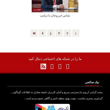
00:23
تماس خرزوخان با ترامپ
٤
٣
٢
١
ما را در شبکه های اجتماعی دنبال کنید
نیک صالحی
بیننده گرامی آرزوی ما دسترسی سریع و آسان کاربران جامعه مجازی به اطلاعات گوناگون ,
گرداوری بستری مناسب ، جهت بهبود سطح دانش و آگاهی عموم مردم است .