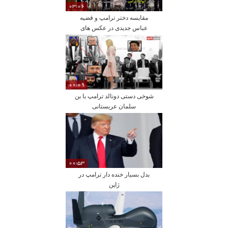
03:06
مقایسه دختر ترامپ و قضیه
عباس جدیدی در عکس های
تاریخی
00:09
شوخی دستی دونالد ترامپ با بن
سلمان عربستانی
00:53
بدل بسیار خنده دار ترامپ در
ژاپن