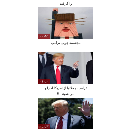
را گرفت
00:59
مجسمه چوبی ترامپ
01:50
ترامپ و ملانیا از آمریکا اخراج
می شوند !!!
05:53