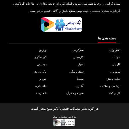
بیننده گرامی آرزوی ما دسترسی سریع و آسان کاربران جامعه مجازی به اطلاعات گوناگون ,
گرداوری بستری مناسب ، جهت بهبود سطح دانش و آگاهی عموم مردم است .
دسته بندی ها
تکنولوژی
سرگرمی
ورزش
حوادث
کاردستی
گردشگری
کارتون
اخبار
موسیقی
تلویزیون
سبک زندگی
نیک تی وی
حیات وحش
سینما
خودرو
پزشکی و سلامت
آشپزی
خانه داری
گل و گیاه
سی جزء قرآن
با مدرسه
هر گونه نشر مطالب فقط با ذکر منبع مجاز است
طراحی سایت
و
سئو