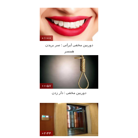
01:00
دوربین مخفی ایرانی : سر بریدن
همسر
00:57
دوربین مخفی : دار زدن
02:44