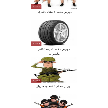
01:21
دوربین مخفی : صندلی نامرئی
02:39
دوربین مخفی : دزدیدن تایر
ماشین ها
01:00
دوربین مخفی : کمک به سرباز