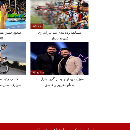
05:00
مسابقه رده بندی تیم تیر اندازی
صعود حسن تفتیا
کمپوند بانوان
200
03:52
موزیک ویدئو جدید از گروه پازل بند
کسب رتبه سو
به نام مغرور و عاشق
سواری اسپرینت
ما را در شبکه های اجتماعی دنبال کنید