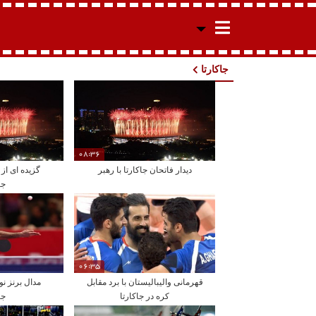
جاکارتا
08:36
دیدار فاتحان جاکارتا با رهبر
گزیده ای از 
جا
06:35
قهرمانی والیبالیستان با برد مقابل
مدال برنز نو
کره در جاکارتا
جا