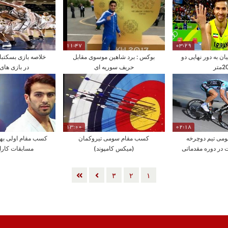
11:47
03:29
ن به دور نهایی دو
بوکس : برد شاهین موسوی مقابل
خلاصه بازی بسکتبال
متر
حریف سوریه ای
در بازی های 
13:00
02:18
می تیم دوچرخه
کسب مقام سومی تیروکمان
کسب مقام اولی به
 در دوره مقدماتی
(میکس کامپوند)
مسابقات کارات
٣
٢
١