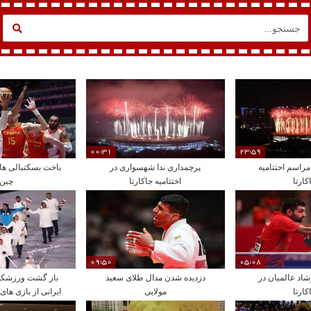
00:31
23:59
مراسم احتتامیه
پرچمداری ندا شهسواری در
باخت بسکتبالی های
کارتا
اختتامیه جاکارتا
چین
09:50
05:08
شاد عالمیان در
دزدیده شدن مدال طلای سعید
باز گشت ورزشکار
کارتا
مولایی
ایرانی از بازی های
2018