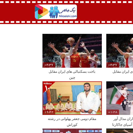
04:36
04:36
 ایران مقابل
باخت بسکتبالی های ایران مقابل
چین
19:42
01:28
ان مدال آور
مقام دومی جعفر پهلوانی در رشته
 آسیای جاکارتا
کوراش