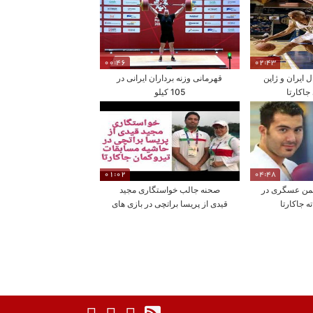
00:46
02:43
 ایران و ژاپن
قهرمانی وزنه برداران ایرانی در
جاکارتا
105 کیلو
01:02
04:48
من عسگری در
صحنه جالب خواستگاری مجید
ه جاکارتا
قیدی از پریسا براتچی در بازی های
تیر وکمان جاکارتا