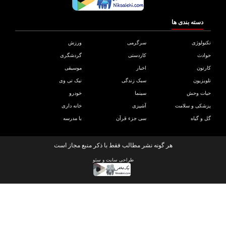
دسته بندی ها
ولوژی
سرگرمی
ورزش
دث
کاردستی
گردشگری
تون
اخبار
موسیقی
یزیون
سبک زندگی
نیک تی وی
ات وحش
سینما
خودرو
کی و سلامت
آشپزی
خانه داری
و گیاه
سی جزء قرآن
با مدرسه
هر گونه نشر مطالب فقط با ذکر منبع مجاز است
طراحی سایت
و
سئو