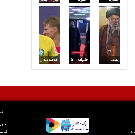
پیکر امام
آوریل»
فرش
شهید
سریال
ایرانی چه
مجاهد در
جدید شبکه
نامی دارد؟
حرم
یک شد/
حضرت
روایتی از
ابوالفضل
شهید
العباس (ع)
فرانسوی
دفاع
مقدس
نصب
خانواده ۵
خلاصه دیدار
مجسمه
نفره
برزیل
مشت گره
خمینی در
مقابل نروژ
شده رهبر
مراسم
شهید در
امروز
میدان
حاضر شدند
انقلاب
دس
عات
تکنولو
ردم
کاردس