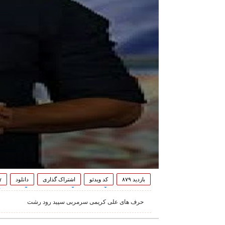
بازدید ۸۷۹
کد ویدئو
اشتراک گذاری
دانلود
۷
حرف های علی کریمی سرمربی سپید رود رشت