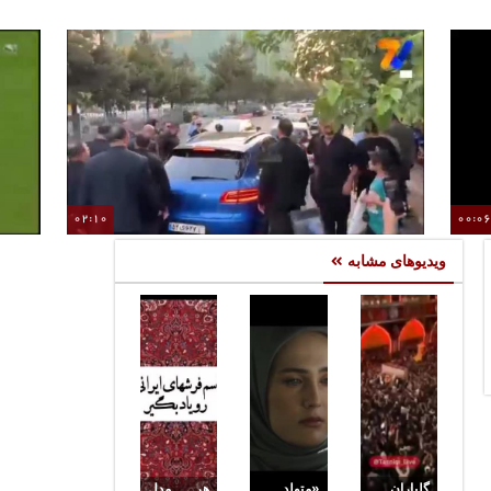
02:10
00:0
ازدحام جمعیت در ورود علی دایی به تالار وحدت
ویدیوهای مشابه
گلباران
«متولد
هر مدل