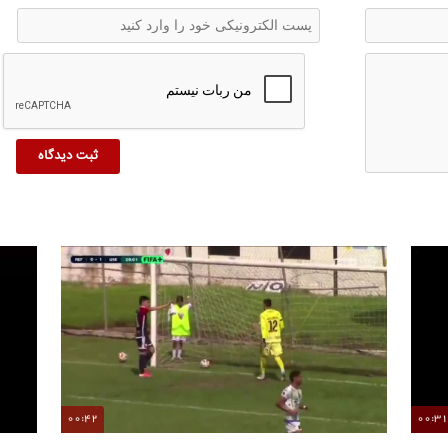
00:42
00:3
گل‌به‌خودی باورنکردنی دروازه‌بان همه را شگفت‌زده کرد