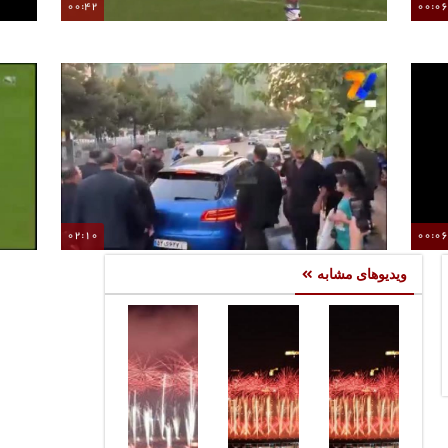
00:42
00:0
گل‌به‌خودی باورنکردنی دروازه‌بان همه را شگفت‌زده کرد
02:10
00:0
ازدحام جمعیت در ورود علی دایی به تالار وحدت
ویدیوهای مشابه