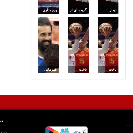
دیدار
گزیده ای از
پرچمداری
فاتحان
مراسم
ندا
جاکارتا با
احتتامیه
شهسواری
رهبر
جاکارتا
در اختتامیه
جاکارتا
باخت
باخت
قهرمانی
بسکتبالی
بسکتبالی
والیبالیستان
های ایران
های ایران
با برد مقابل
مقابل چین
مقابل چین
کره در
جاکارتا
دس
عات
تکنولو