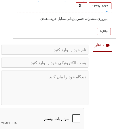
of
3
۱
۱۳۹۷/۰۵/۲۹
minutes,
1
پیروزی مقتدرانه حسن یزدانی مقابل حریف هندی
second
جاکارتا
۰ نظر