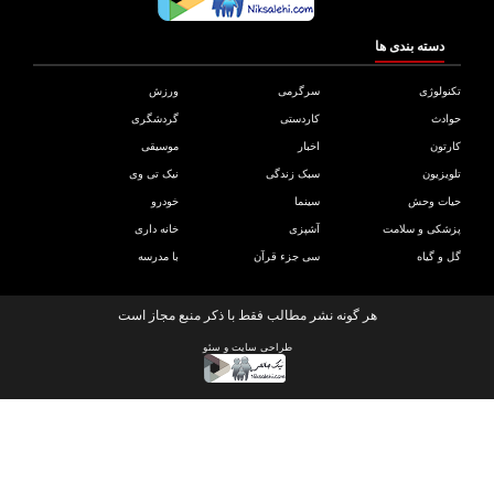
دسته بندی ها
ولوژی
سرگرمی
ورزش
دث
کاردستی
گردشگری
تون
اخبار
موسیقی
یزیون
سبک زندگی
نیک تی وی
ات وحش
سینما
خودرو
کی و سلامت
آشپزی
خانه داری
و گیاه
سی جزء قرآن
با مدرسه
هر گونه نشر مطالب فقط با ذکر منبع مجاز است
طراحی سایت
و
سئو