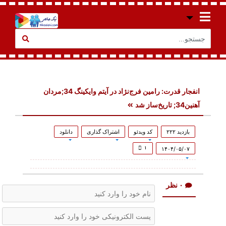
انفجار قدرت: رامین فرج‌نژاد در آیتم وایکینگ 34;مردان
آهنین34; تاریخ‌ساز شد
بازدید ۲۲۲
کد ویدئو
اشتراک گذاری
دانلود
۱
۱۴۰۴/۰۵/۰۷
۰ نظر