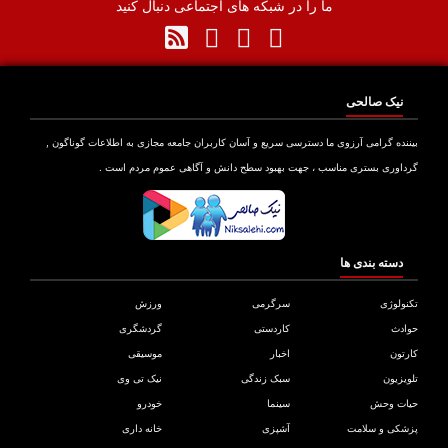
ما را در شبکه های اجتماعی دنبال کنید
نیک صالحی
نده گرامی آرزوی ما دسترسی سریع و آسان کاربران جامعه مجازی به اطلاعات گوناگون ,
اوری بستری مناسب ، جهت بهبود سطح دانش و آگاهی عموم مردم است .
دسته بندی ها
ولوژی
سرگرمی
ورزش
دث
کاردستی
گردشگری
تون
اخبار
موسیقی
یزیون
سبک زندگی
نیک تی وی
ات وحش
سینما
خودرو
کی و سلامت
آشپزی
خانه داری