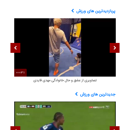
پربازدیدترین های ورزش
00:31
00
تصاویری از عشق و حال خانوادگی مهدی قایدی
جدیدترین های ورزش