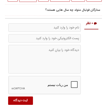
of
6
minutes,
ستارگان فوتبال متولد چه سال هایی هستند؟
22
seconds
۰ نظر