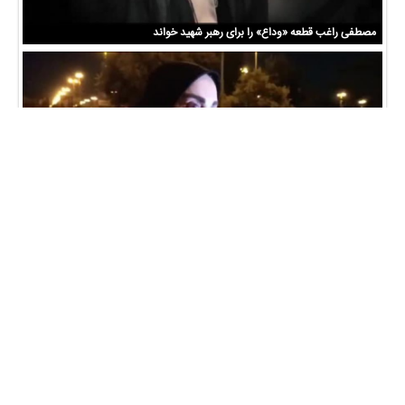
مصطفی راغب قطعه «وداع» را برای رهبر شهید خواند
روایت ژیلا صادقی از تحول نگاه مردم به رهبر شهید انقلاب