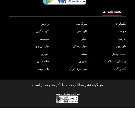
دسته بندی ها
ولوژی
سرگرمی
ورزش
دث
کاردستی
گردشگری
تون
اخبار
موسیقی
یزیون
سبک زندگی
نیک تی وی
ات وحش
سینما
خودرو
کی و سلامت
آشپزی
خانه داری
و گیاه
سی جزء قرآن
با مدرسه
هر گونه نشر مطالب فقط با ذکر منبع مجاز است
طراحی سایت
و
سئو