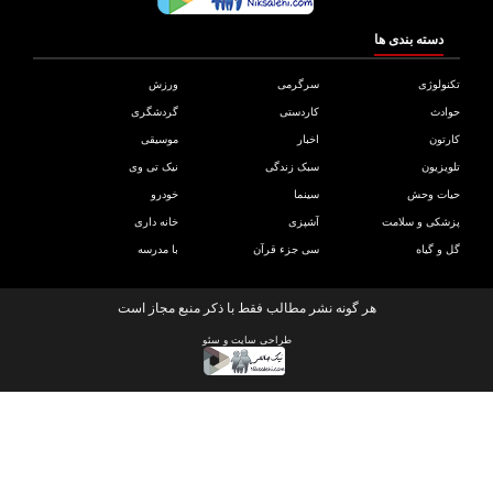
دسته بندی ها
ولوژی
سرگرمی
ورزش
دث
کاردستی
گردشگری
تون
اخبار
موسیقی
یزیون
سبک زندگی
نیک تی وی
ات وحش
سینما
خودرو
کی و سلامت
آشپزی
خانه داری
و گیاه
سی جزء قرآن
با مدرسه
هر گونه نشر مطالب فقط با ذکر منبع مجاز است
طراحی سایت
و
سئو