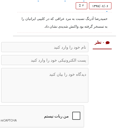
of
2
۲
۱۳۹۷/۰۶/۰۶
minutes,
3
حمیدرضا آذرنگ نسبت به مرد عراقی که در کلیپی ایرانیان را
seconds
به تمسخر گرفته بود واکنش شدیدی نشان داد.
۰ نظر