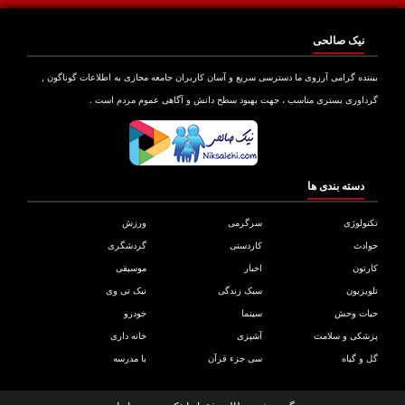
نیک صالحی
نده گرامی آرزوی ما دسترسی سریع و آسان کاربران جامعه مجازی به اطلاعات گوناگون ,
اوری بستری مناسب ، جهت بهبود سطح دانش و آگاهی عموم مردم است .
دسته بندی ها
ولوژی
سرگرمی
ورزش
دث
کاردستی
گردشگری
تون
اخبار
موسیقی
یزیون
سبک زندگی
نیک تی وی
ات وحش
سینما
خودرو
کی و سلامت
آشپزی
خانه داری
و گیاه
سی جزء قرآن
با مدرسه