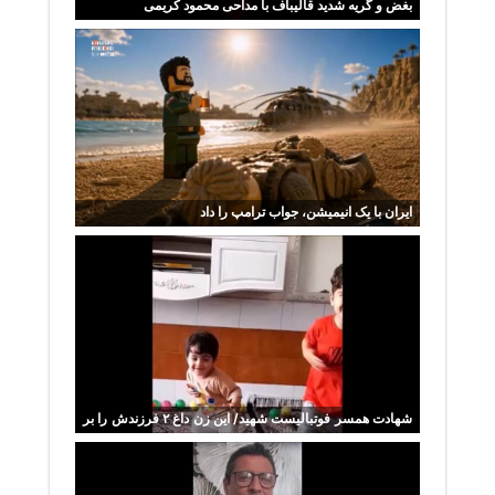
بغض و گریه شدید قالیباف با مداحی محمود کریمی
ایران با یک انیمیشن، جواب ترامپ را داد
شهادت همسر فوتبالیست شهید/ این زن داغ ۲ فرزندش را بر
دل داشت