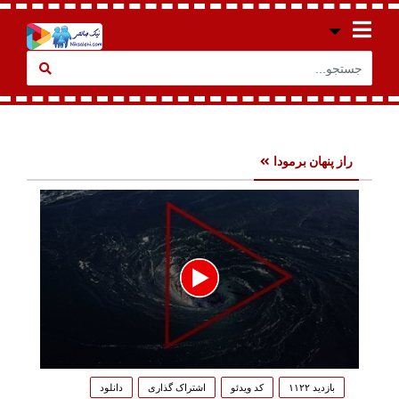
راز پنهان برمودا
0
seconds
بازدید ۱۱۲۲
کد ویدئو
اشتراک گذاری
دانلود