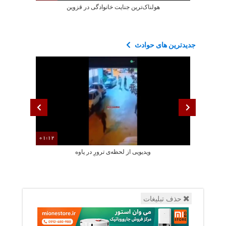
هولناک‌ترین جنایت خانوادگی در قزوین
هولناک
جدیدترین های حوادث
01:12
ویدیویی از لحظه‌ی ترورِ در پاوه
لحظه ایی دردنا
حذف تبلیغات