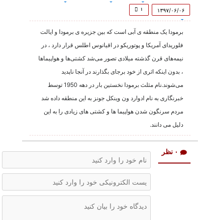
of
4
۱
۱۳۹۷/۰۶/۰۶
minutes,
1
برمودا یک منطقه ی آبی است که بین جزیره ی برمودا و ایالت
second
فلوریدای آمریکا و پوتوریکو در اقیانوس اطلس قرار دارد ، در
نیمه‌های قرن گذشته میلادی تصور می‌شد کشتی‌ها و هواپیما‌ها
، بدون اینکه اثری از خود برجای بگذارند در آنجا ناپدید
می‌شوند.نام مثلث برمودا نخستین بار در دهه 1950 توسط
خبرنگاری به نام ادوارد ون وینکل جونز به این منطقه داده شد
مردم سرنگون شدن هواپیما ها و کشتی های زیادی را به این
دلیل می دانند.
۰ نظر