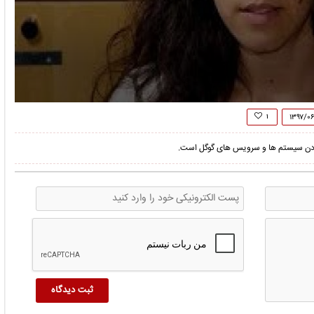
0
seconds
۱۳۹۷/۰
۱
of
1
 کردن سیستم ها و سرویس های گوگل است.
minute,
7
seconds
Volume
90%