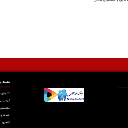
دسته بن
تکنولوژی
کاردستی
موسیقی
حیات و
آشپزی