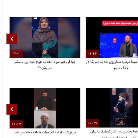
03:01
02:22
ما درباره سناریوی جدید آمریکا در
چرا از رهبر سوم انقلاب هیچ صدایی منتشر
اد
جنگ سوم
نمی‌شود؟
00:39
01:17
ا رجب‌زاده | آغاز تحقیقات برای
سرنوشت ادامه تجمعات شبانه مشخص شد
ا
سایی و دستگیری عاملان