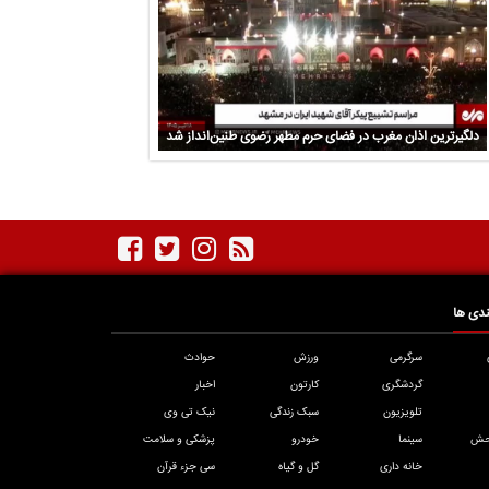
امنیتی مطرح است
کردن ایران
دلگیرترین اذان مغرب در فضای حرم مطهر رضوی طنین‌انداز شد
دی ها
سرگرمی
ورزش
حوادث
گردشگری
کارتون
اخبار
تلویزیون
سبک زندگی
نیک تی وی
حش
سینما
خودرو
پزشکی و سلامت
خانه داری
گل و گیاه
سی جزء قرآن