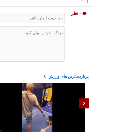
۰ نظر
پربازدیدترین های ورزش