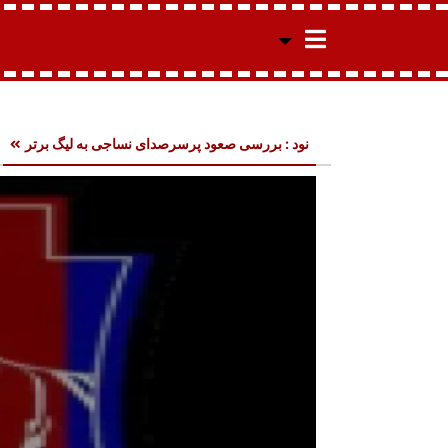
نود : بررسی صعود پرسرصدای نساجی به لیگ برتر