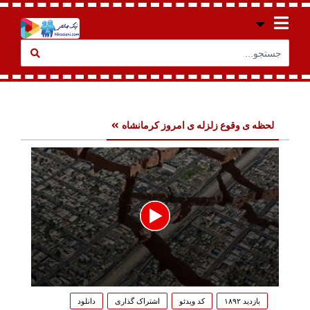
لحظه ی وقوع زلزله ی امروز کرمانشاه
0
seconds
بازدید ۱۸۹۲
کد ویدئو
اشتراک گذاری
دانلود