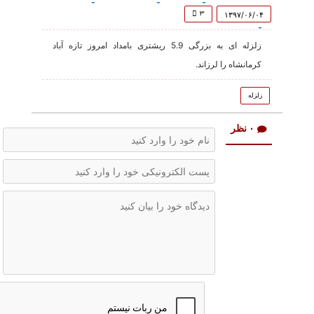
of
35
۳
۱۳۹۷/۰۶/۰۴
seconds
زلزله ای به بزرگی 5.9 ریشتری بامداد امروز تازه آباد
کرمانشاه را لرزاند.
زلزله
۰ نظر