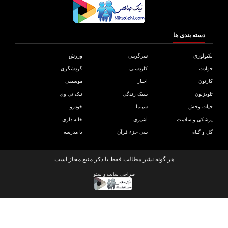
دسته بندی ها
ولوژی
سرگرمی
ورزش
دث
کاردستی
گردشگری
تون
اخبار
موسیقی
یزیون
سبک زندگی
نیک تی وی
ات وحش
سینما
خودرو
کی و سلامت
آشپزی
خانه داری
و گیاه
سی جزء قرآن
با مدرسه
هر گونه نشر مطالب فقط با ذکر منبع مجاز است
طراحی سایت
و
سئو