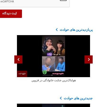
پربازدیدترین های حوادث
02:56
هولناک‌ترین جنایت خانوادگی در قزوین
هولناک
جدیدترین های حوادث