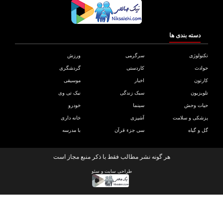
دسته بندی ها
ولوژی
سرگرمی
ورزش
دث
کاردستی
گردشگری
تون
اخبار
موسیقی
یزیون
سبک زندگی
نیک تی وی
ات وحش
سینما
خودرو
کی و سلامت
آشپزی
خانه داری
و گیاه
سی جزء قرآن
با مدرسه
هر گونه نشر مطالب فقط با ذکر منبع مجاز است
طراحی سایت
و
سئو