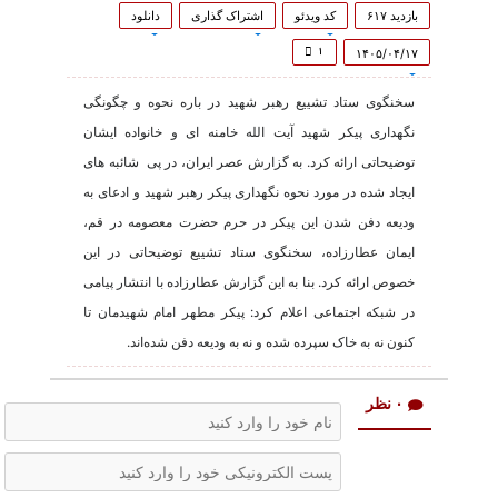
0
seconds
بازدید ۶۱۷
کد ویدئو
اشتراک گذاری
دانلود
of
54
۱
۱۴۰۵/۰۴/۱۷
seconds
سخنگوی ستاد تشییع رهبر شهید در باره نحوه و چگونگی
نگهداری پیکر شهید آیت الله خامنه ای و خانواده ایشان
توضیحاتی ارائه کرد. به گزارش عصر ایران، در پی ‌ شائبه های
ایجاد شده در مورد نحوه نگهداری پیکر رهبر شهید و ادعای به
ودیعه دفن شدن این پیکر در حرم حضرت معصومه در قم،
ایمان عطارزاده، سخنگوی ستاد تشییع توضیحاتی در این
خصوص ارائه کرد. بنا به این گزارش عطارزاده با انتشار پیامی
در شبکه اجتماعی اعلام کرد: پیکر مطهر امام شهیدمان تا
کنون نه به خاک سپرده شده و نه به ودیعه دفن شده‌اند.
۰ نظر