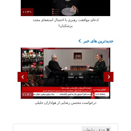
01:30
ادعای موافقت رهبری با احتمال استعفای مجدد
چرا از رهبر س
پزشکیان!
جدیدترین های خبر
01:40
درخواست محسن رضایی از هواداران جلیلی
پزشکیان: استع
حذف تبلیغات