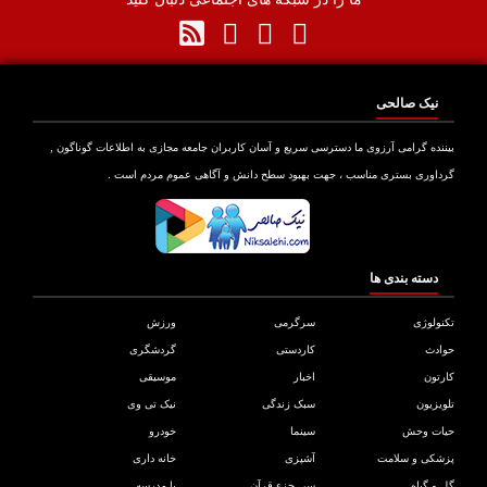
نیک صالحی
نده گرامی آرزوی ما دسترسی سریع و آسان کاربران جامعه مجازی به اطلاعات گوناگون ,
اوری بستری مناسب ، جهت بهبود سطح دانش و آگاهی عموم مردم است .
دسته بندی ها
ولوژی
سرگرمی
ورزش
دث
کاردستی
گردشگری
تون
اخبار
موسیقی
یزیون
سبک زندگی
نیک تی وی
ات وحش
سینما
خودرو
کی و سلامت
آشپزی
خانه داری
و گیاه
سی جزء قرآن
با مدرسه