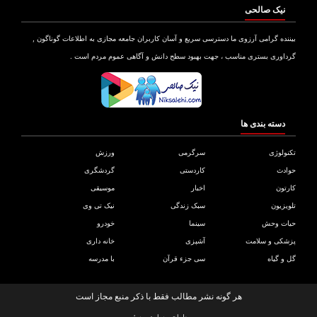
نیک صالحی
نده گرامی آرزوی ما دسترسی سریع و آسان کاربران جامعه مجازی به اطلاعات گوناگون ,
اوری بستری مناسب ، جهت بهبود سطح دانش و آگاهی عموم مردم است .
دسته بندی ها
ولوژی
سرگرمی
ورزش
دث
کاردستی
گردشگری
تون
اخبار
موسیقی
یزیون
سبک زندگی
نیک تی وی
ات وحش
سینما
خودرو
کی و سلامت
آشپزی
خانه داری
و گیاه
سی جزء قرآن
با مدرسه
هر گونه نشر مطالب فقط با ذکر منبع مجاز است
طراحی سایت
و
سئو