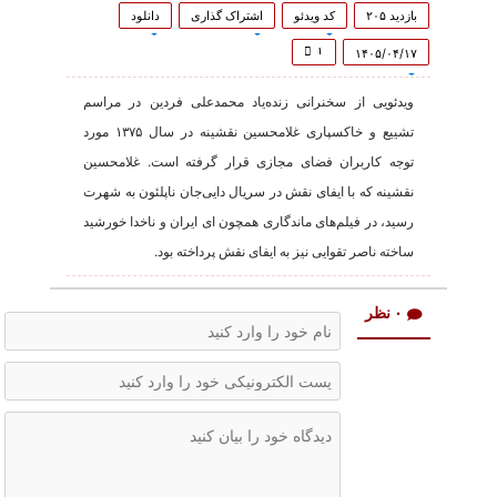
0
seconds
بازدید ۲۰۵
کد ویدئو
اشتراک گذاری
دانلود
of
54
۱
۱۴۰۵/۰۴/۱۷
seconds
ویدئویی از سخنرانی زنده‌یاد محمدعلی فردین در مراسم
تشییع و خاکسپاری غلامحسین نقشینه در سال ۱۳۷۵ مورد
توجه کاربران فضای مجازی قرار گرفته است. غلامحسین
نقشینه که با ایفای نقش در سریال دایی‌جان ناپلئون به شهرت
رسید، در فیلم‌های ماندگاری همچون ای ایران و ناخدا خورشید
ساخته ناصر تقوایی نیز به ایفای نقش پرداخته بود.
۰ نظر