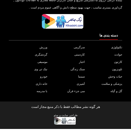
نده گرامی آرزوی ما دسترسی سریع و آسان کاربران جامعه مجازی به اطلاعات گوناگون ,
اوری بستری مناسب ، جهت بهبود سطح دانش و آگاهی عموم مردم است .
دسته بندی ها
ولوژی
سرگرمی
ورزش
دث
کاردستی
گردشگری
تون
اخبار
موسیقی
یزیون
سبک زندگی
نیک تی وی
ات وحش
سینما
خودرو
کی و سلامت
آشپزی
خانه داری
و گیاه
سی جزء قرآن
با مدرسه
هر گونه نشر مطالب فقط با ذکر منبع مجاز است
طراحی سایت
و
سئو