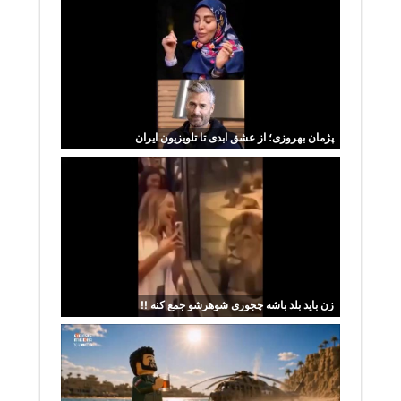
پژمان بهروزی؛ از عشق ابدی تا تلویزیون ایران
زن باید بلد باشه چجوری شوهرشو جمع کنه !!