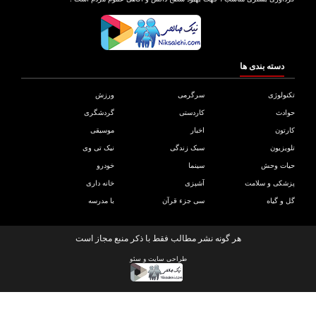
دسته بندی ها
ولوژی
سرگرمی
ورزش
دث
کاردستی
گردشگری
تون
اخبار
موسیقی
یزیون
سبک زندگی
نیک تی وی
ات وحش
سینما
خودرو
کی و سلامت
آشپزی
خانه داری
و گیاه
سی جزء قرآن
با مدرسه
هر گونه نشر مطالب فقط با ذکر منبع مجاز است
طراحی سایت
و
سئو