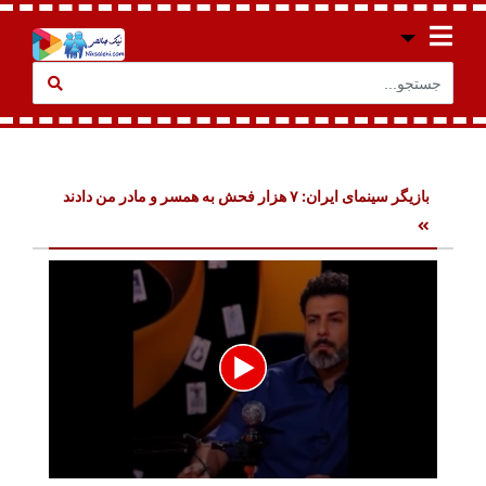
بازیگر سینمای ایران: ۷ هزار فحش به همسر و مادر من دادند