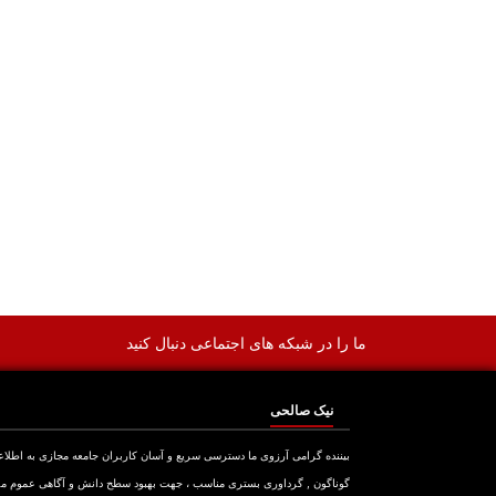
ما را در شبکه های اجتماعی دنبال کنید
نیک صالحی
بیننده گرامی آرزوی ما دسترسی سریع و آسان کاربران جامعه مجازی به اطلا
گوناگون , گرداوری بستری مناسب ، جهت بهبود سطح دانش و آگاهی عموم م