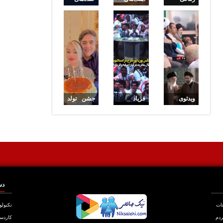
ساده
شوق
یامال وقتی
آیت‌الله
ستاره
برادر
مجتبی
سادات
بامزه‌اش را
خامنه‌ای |
قطبی که ۴
در نمایشگر
روایت پدر
پسرش
ورزشگاه
همسرش
غافلگیرش
سوفای دید
از خانه‌داری
کردند
ویدئوی
فریاد
جشن تولد
سیدمجتبی
خوشحالی
ساده و
خامنه‌ای در
پوریا
خودمانی
مشهد
پورسرخ در
صبا راد
مربوط به
برنابئو؛
برای
سال
تصویری که
همسرش
گذشته
هواداران را
شگفت‌زده
دس
کرد
عات
تکنولو
ردم
کاردس