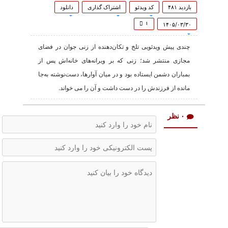
0
seconds
بازدید ۴۸۱
کد ویدئو
اشتراک گذاری
دانلود
of
2
۱
۱۴۰۵/۰۳/۳۰
minutes,
19
چندی پیش ویدئویی تلخ و تکان‌دهنده از زنی جوان در فضای
seconds
مجازی منتشر شد؛ زنی که بر ویرانه‌های خانه‌اش پس از
بمباران دشمن ایستاده بود و در میان آوارها، دست‌نوشته به‌جا
مانده از فرزندش را در دست داشت و آن را می خواند.
۰ نظر