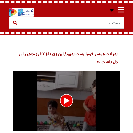
شهادت همسر فوتبالیست شهید/ این زن داغ ۲ فرزندش را بر
دل داشت