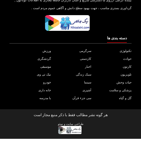
نده گرامی آرزوی ما دسترسی سریع و آسان کاربران جامعه مجازی به اطلاعات گوناگون ,
اوری بستری مناسب ، جهت بهبود سطح دانش و آگاهی عموم مردم است .
دسته بندی ها
ولوژی
سرگرمی
ورزش
دث
کاردستی
گردشگری
تون
اخبار
موسیقی
یزیون
سبک زندگی
نیک تی وی
ات وحش
سینما
خودرو
کی و سلامت
آشپزی
خانه داری
و گیاه
سی جزء قرآن
با مدرسه
هر گونه نشر مطالب فقط با ذکر منبع مجاز است
طراحی سایت
و
سئو